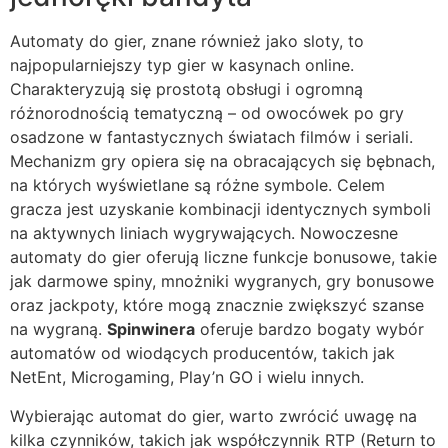
Automaty do gier, znane również jako sloty, to
najpopularniejszy typ gier w kasynach online.
Charakteryzują się prostotą obsługi i ogromną
różnorodnością tematyczną – od owocówek po gry
osadzone w fantastycznych światach filmów i seriali.
Mechanizm gry opiera się na obracających się bębnach,
na których wyświetlane są różne symbole. Celem
gracza jest uzyskanie kombinacji identycznych symboli
na aktywnych liniach wygrywających. Nowoczesne
automaty do gier oferują liczne funkcje bonusowe, takie
jak darmowe spiny, mnożniki wygranych, gry bonusowe
oraz jackpoty, które mogą znacznie zwiększyć szanse
na wygraną.
Spinwinera
oferuje bardzo bogaty wybór
automatów od wiodących producentów, takich jak
NetEnt, Microgaming, Play’n GO i wielu innych.
Wybierając automat do gier, warto zwrócić uwagę na
kilka czynników, takich jak współczynnik RTP (Return to