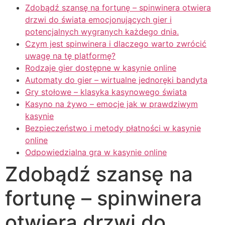
Zdobądź szansę na fortunę – spinwinera otwiera
drzwi do świata emocjonujących gier i
potencjalnych wygranych każdego dnia.
Czym jest spinwinera i dlaczego warto zwrócić
uwagę na tę platformę?
Rodzaje gier dostępne w kasynie online
Automaty do gier – wirtualne jednoręki bandyta
Gry stołowe – klasyka kasynowego świata
Kasyno na żywo – emocje jak w prawdziwym
kasynie
Bezpieczeństwo i metody płatności w kasynie
online
Odpowiedzialna gra w kasynie online
Zdobądź szansę na
fortunę – spinwinera
otwiera drzwi do