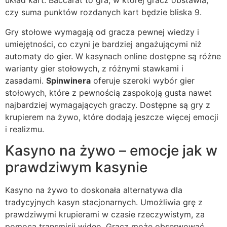
układ kart. Baccarat to gra, w której gracz obstawia,
czy suma punktów rozdanych kart będzie bliska 9.
Gry stołowe wymagają od gracza pewnej wiedzy i
umiejętności, co czyni je bardziej angażującymi niż
automaty do gier. W kasynach online dostępne są różne
warianty gier stołowych, z różnymi stawkami i
zasadami.
Spinwinera
oferuje szeroki wybór gier
stołowych, które z pewnością zaspokoją gusta nawet
najbardziej wymagających graczy. Dostępne są gry z
krupierem na żywo, które dodają jeszcze więcej emocji
i realizmu.
Kasyno na żywo – emocje jak w
prawdziwym kasynie
Kasyno na żywo to doskonała alternatywa dla
tradycyjnych kasyn stacjonarnych. Umożliwia grę z
prawdziwymi krupierami w czasie rzeczywistym, za
pomocą transmisji wideo. Gracz może obserwować