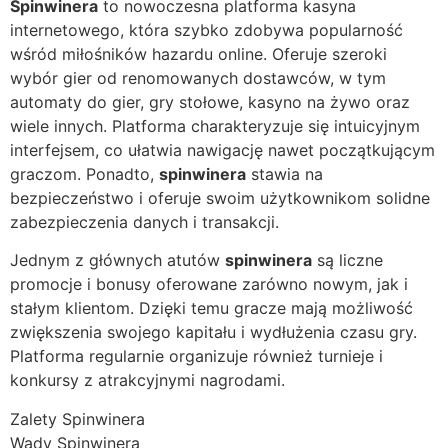
Spinwinera
to nowoczesna platforma kasyna
internetowego, która szybko zdobywa popularność
wśród miłośników hazardu online. Oferuje szeroki
wybór gier od renomowanych dostawców, w tym
automaty do gier, gry stołowe, kasyno na żywo oraz
wiele innych. Platforma charakteryzuje się intuicyjnym
interfejsem, co ułatwia nawigację nawet początkującym
graczom. Ponadto,
spinwinera
stawia na
bezpieczeństwo i oferuje swoim użytkownikom solidne
zabezpieczenia danych i transakcji.
Jednym z głównych atutów
spinwinera
są liczne
promocje i bonusy oferowane zarówno nowym, jak i
stałym klientom. Dzięki temu gracze mają możliwość
zwiększenia swojego kapitału i wydłużenia czasu gry.
Platforma regularnie organizuje również turnieje i
konkursy z atrakcyjnymi nagrodami.
Zalety Spinwinera
Wady Spinwinera