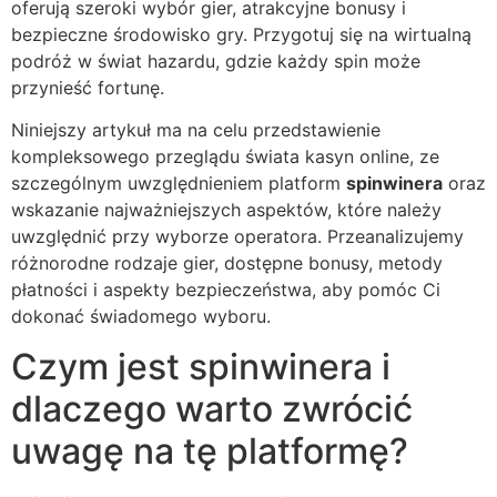
oferują szeroki wybór gier, atrakcyjne bonusy i
bezpieczne środowisko gry. Przygotuj się na wirtualną
podróż w świat hazardu, gdzie każdy spin może
przynieść fortunę.
Niniejszy artykuł ma na celu przedstawienie
kompleksowego przeglądu świata kasyn online, ze
szczególnym uwzględnieniem platform
spinwinera
oraz
wskazanie najważniejszych aspektów, które należy
uwzględnić przy wyborze operatora. Przeanalizujemy
różnorodne rodzaje gier, dostępne bonusy, metody
płatności i aspekty bezpieczeństwa, aby pomóc Ci
dokonać świadomego wyboru.
Czym jest spinwinera i
dlaczego warto zwrócić
uwagę na tę platformę?