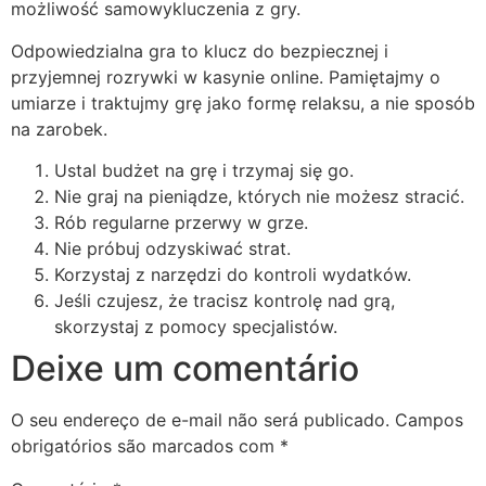
możliwość samowykluczenia z gry.
Odpowiedzialna gra to klucz do bezpiecznej i
przyjemnej rozrywki w kasynie online. Pamiętajmy o
umiarze i traktujmy grę jako formę relaksu, a nie sposób
na zarobek.
Ustal budżet na grę i trzymaj się go.
Nie graj na pieniądze, których nie możesz stracić.
Rób regularne przerwy w grze.
Nie próbuj odzyskiwać strat.
Korzystaj z narzędzi do kontroli wydatków.
Jeśli czujesz, że tracisz kontrolę nad grą,
skorzystaj z pomocy specjalistów.
Deixe um comentário
O seu endereço de e-mail não será publicado.
Campos
obrigatórios são marcados com
*