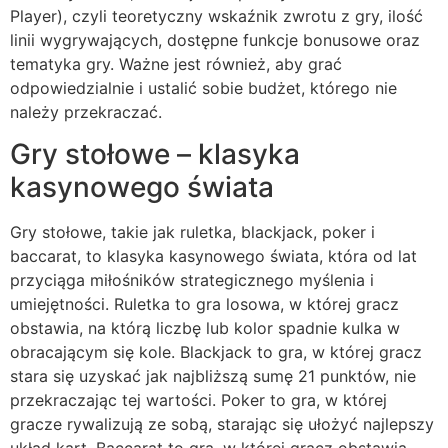
Player), czyli teoretyczny wskaźnik zwrotu z gry, ilość
linii wygrywających, dostępne funkcje bonusowe oraz
tematyka gry. Ważne jest również, aby grać
odpowiedzialnie i ustalić sobie budżet, którego nie
należy przekraczać.
Gry stołowe – klasyka
kasynowego świata
Gry stołowe, takie jak ruletka, blackjack, poker i
baccarat, to klasyka kasynowego świata, która od lat
przyciąga miłośników strategicznego myślenia i
umiejętności. Ruletka to gra losowa, w której gracz
obstawia, na którą liczbę lub kolor spadnie kulka w
obracającym się kole. Blackjack to gra, w której gracz
stara się uzyskać jak najbliższą sumę 21 punktów, nie
przekraczając tej wartości. Poker to gra, w której
gracze rywalizują ze sobą, starając się ułożyć najlepszy