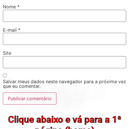
Nome
*
E-mail
*
Site
Salvar meus dados neste navegador para a próxima vez
que eu comentar.
Clique abaixo e vá para a 1ª