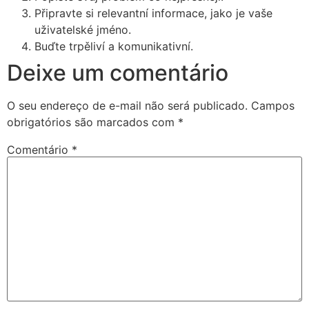
Připravte si relevantní informace, jako je vaše
uživatelské jméno.
Buďte trpěliví a komunikativní.
Deixe um comentário
O seu endereço de e-mail não será publicado.
Campos
obrigatórios são marcados com
*
Comentário
*