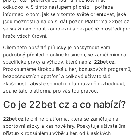
odkudkoliv. S tímto nástupem přichází i potřeba
informací o tom, jak se v tomto světě orientovat, jaké
jsou možnosti a na co si dát pozor. Platforma 22bet cz
se snaží nabídnout komplexní a bezpečné prostředí pro
hráče všech úrovní.
Cílem této obsáhlé příručky je poskytnout vám
podrobný přehled o online kasinech, se zaměřením na
specifické prvky a výhody, které nabízí
22bet cz
.
Prozkoumáme širokou škálu her, bonusových programů,
bezpečnostních opatření a celkové uživatelské
zkušenosti, abyste se mohli informovaně rozhodnout,
zda je tato platforma pro vás tou pravou.
Co je 22bet cz a co nabízí?
22bet cz
je online platforma, která se zaměřuje na
sportovní sázky a kasinové hry. Poskytuje uživatelům
přístup k rozsáhlému výběru her, od klasických