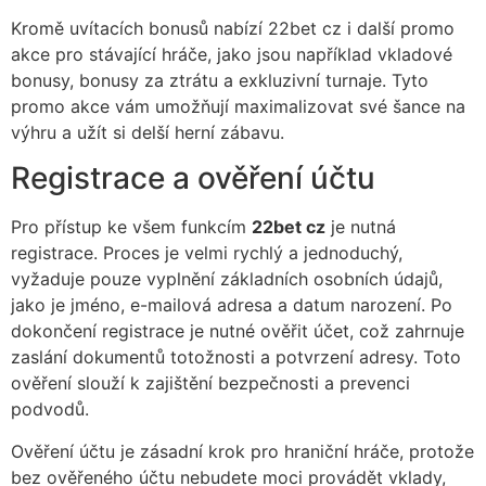
Kromě uvítacích bonusů nabízí 22bet cz i další promo
akce pro stávající hráče, jako jsou například vkladové
bonusy, bonusy za ztrátu a exkluzivní turnaje. Tyto
promo akce vám umožňují maximalizovat své šance na
výhru a užít si delší herní zábavu.
Registrace a ověření účtu
Pro přístup ke všem funkcím
22bet cz
je nutná
registrace. Proces je velmi rychlý a jednoduchý,
vyžaduje pouze vyplnění základních osobních údajů,
jako je jméno, e-mailová adresa a datum narození. Po
dokončení registrace je nutné ověřit účet, což zahrnuje
zaslání dokumentů totožnosti a potvrzení adresy. Toto
ověření slouží k zajištění bezpečnosti a prevenci
podvodů.
Ověření účtu je zásadní krok pro hraniční hráče, protože
bez ověřeného účtu nebudete moci provádět vklady,