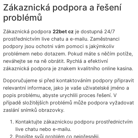
Zákaznická podpora a řešení
problémů
Zákaznická podpora
22bet cz
je dostupná 24/7
prostřednictvím live chatu a e-mailu. Zaměstnanci
podpory jsou ochotni vám pomoci s jakýmkoliv
problémem nebo dotazem. Pokud máte s něčím potíže,
neváhejte se na ně obrátit. Rychlá a efektivní
zákaznická podpora je znakem kvalitního online kasina.
Doporučujeme si před kontaktováním podpory připravit
relevantní informace, jako je vaše uživatelské jméno a
popis problému, abyste urychlili proces řešení. V
případě složitějších problémů může podpora vyžadovat
zaslání snímků obrazovky.
Kontaktujte zákaznickou podporu prostřednictvím
live chatu nebo e-mailu.
Popište svůj problém co nejpřesněji.