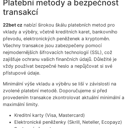
Platební metody a bezpečnost
transakcí
22bet cz
nabízí širokou škálu platebních metod pro
vklady a výběry, včetně kreditních karet, bankovního
převodu, elektronických peněženek a kryptoměn.
Všechny transakce jsou zabezpečeny pomocí
nejmodernějších šifrovacích technologií (SSL), což
zajišťuje ochranu vašich finančních údajů. Důležité je
vždy používat bezpečné heslo a nepůjčovat si své
přístupové údaje.
Minimální výše vkladu a výběru se liší v závislosti na
zvolené platební metodě. Doporučujeme si před
provedením transakce zkontrolovat aktuální minimální a
maximální limity.
Kreditní karty (Visa, Mastercard)
Elektronické peněženky (Skrill, Neteller, Ecopayz)