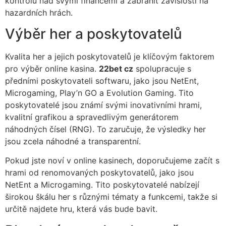
kontrolu nad svými financemi a zabránit závislosti na
hazardních hrách.
Výběr her a poskytovatelů
Kvalita her a jejich poskytovatelů je klíčovým faktorem
pro výběr online kasina.
22bet cz
spolupracuje s
předními poskytovateli softwaru, jako jsou NetEnt,
Microgaming, Play’n GO a Evolution Gaming. Tito
poskytovatelé jsou známí svými inovativními hrami,
kvalitní grafikou a spravedlivým generátorem
náhodných čísel (RNG). To zaručuje, že výsledky her
jsou zcela náhodné a transparentní.
Pokud jste noví v online kasinech, doporučujeme začít s
hrami od renomovaných poskytovatelů, jako jsou
NetEnt a Microgaming. Tito poskytovatelé nabízejí
širokou škálu her s různými tématy a funkcemi, takže si
určitě najdete hru, která vás bude bavit.