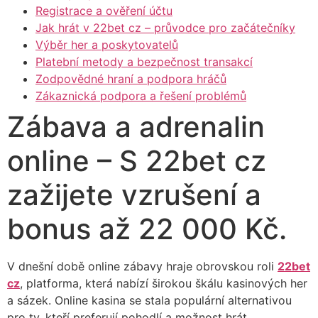
Registrace a ověření účtu
Jak hrát v 22bet cz – průvodce pro začátečníky
Výběr her a poskytovatelů
Platební metody a bezpečnost transakcí
Zodpovědné hraní a podpora hráčů
Zákaznická podpora a řešení problémů
Zábava a adrenalin
online – S 22bet cz
zažijete vzrušení a
bonus až 22 000 Kč.
V dnešní době online zábavy hraje obrovskou roli
22bet
cz
, platforma, která nabízí širokou škálu kasinových her
a sázek. Online kasina se stala populární alternativou
pro ty, kteří preferují pohodlí a možnost hrát