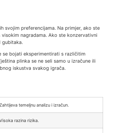
 ih svojim preferencijama. Na primjer, ako ste
e s visokim nagradama. Ako ste konzervativni
d gubitaka.
 se bojati eksperimentirati s različitim
ještina plinka se ne seli samo u izračune ili
sobnog iskustva svakog igrača.
Zahtijeva temeljnu analizu i izračun.
Visoka razina rizika.