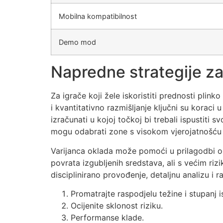
Mobilna kompatibilnost
Demo mod
Napredne strategije za
Za igrače koji žele iskoristiti prednosti plin
i kvantitativno razmišljanje ključni su koraci
izračunati u kojoj točkoj bi trebali ispustiti 
mogu odabrati zone s visokom vjerojatnošću 
Varijanca oklada može pomoći u prilagodbi o
povrata izgubljenih sredstava, ali s većim r
disciplinirano provođenje, detaljnu analizu i 
Promatrajte raspodjelu težine i stupanj i
Ocijenite sklonost riziku.
Performanse klade.