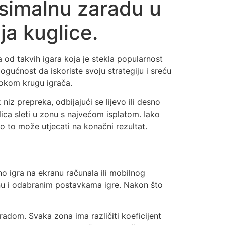
simalnu zaradu u
ja kuglice.
a od takvih igara koja je stekla popularnost
gućnost da iskoriste svoju strategiju i sreću
irokom krugu igrača.
iz prepreka, odbijajući se lijevo ili desno
ica sleti u zonu s najvećom isplatom. Iako
ko to može utjecati na konačni rezultat.
čno igra na ekranu računala ili mobilnog
sinu i odabranim postavkama igre. Nakon što
radom. Svaka zona ima različiti koeficijent