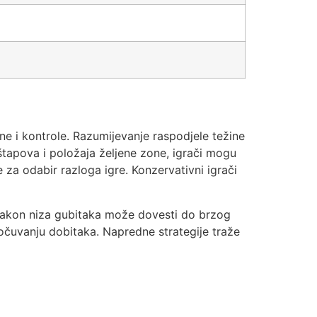
ine i kontrole. Razumijevanje raspodjele težine
e štapova i položaja željene zone, igrači mogu
e za odabir razloga igre. Konzervativni igrači
 nakon niza gubitaka može dovesti do brzog
očuvanju dobitaka. Napredne strategije traže