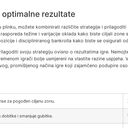
 optimalne rezultate
plinku, možete kombinirati različite strategije i prilagoditi
 rasporeda težine i varijacije oklada kako biste ciljali zon
ozicije i discipliniranog bankrolla kako biste se osigurali o
rilagoditi svoju strategiju ovisno o rezultatima igre. Nemojte
vremenom igrači bolje usmjereni na vlastite razine uspjeha. V
dljivog, promišljenog načina igre koji zajamčeno podupire o
se za pogođen ciljanu zonu.
 dobitke i smanjuje gubitke.