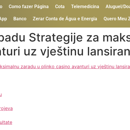
o
Como fazer Página
Cota
Telemedicina
Aluguel/Do
 App
Banco
Zerar Conta de Água e Energia
Quero Meu 
padu Strategije za mak
turi uz vještinu lansiran
imalnu zaradu u plinko casino avanturi uz vještinu lansira
u
rojeva
ultate