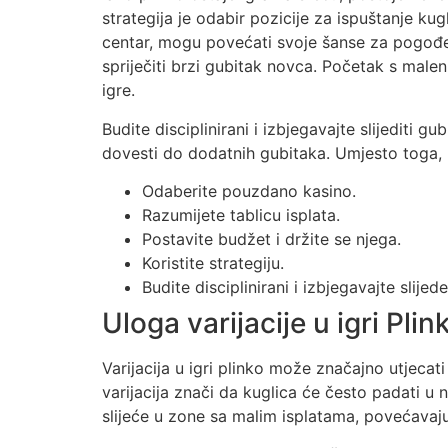
strategija je odabir pozicije za ispuštanje ku
centar, mogu povećati svoje šanse za pogođe
spriječiti brzi gubitak novca. Početak s ma
igre.
Budite disciplinirani i izbjegavajte slijediti 
dovesti do dodatnih gubitaka. Umjesto toga, p
Odaberite pouzdano kasino.
Razumijete tablicu isplata.
Postavite budžet i držite se njega.
Koristite strategiju.
Budite disciplinirani i izbjegavajte slijed
Uloga varijacije u igri Plin
Varijacija u igri plinko može značajno utjecat
varijacija znači da kuglica će često padati u 
slijeće u zone sa malim isplatama, povećavajuć