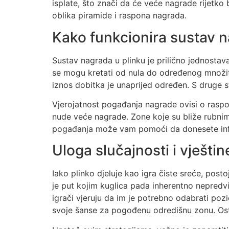
isplate, što znači da će veće nagrade rijetko 
oblika piramide i raspona nagrada.
Kako funkcionira sustav 
Sustav nagrada u plinku je prilično jednostav
se mogu kretati od nula do određenog množitel
iznos dobitka je unaprijed određen. S druge
Vjerojatnost pogađanja nagrade ovisi o raspor
nude veće nagrade. Zone koje su bliže rubnim
pogađanja može vam pomoći da donesete inform
Uloga slučajnosti i vještin
Iako plinko djeluje kao igra čiste sreće, post
je put kojim kuglica pada inherentno nepredvid
igrači vjeruju da im je potrebno odabrati poz
svoje šanse za pogođenu odredišnu zonu. Osta