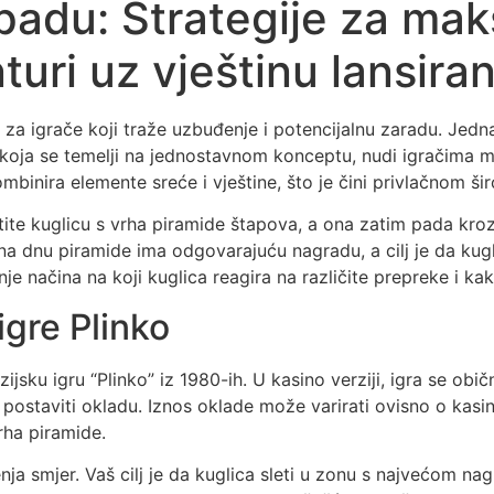
adu: Strategije za mak
turi uz vještinu lansiran
 za igrače koji traže uzbuđenje i potencijalnu zaradu. Jedn
, koja se temelji na jednostavnom konceptu, nudi igračima mo
kombinira elemente sreće i vještine, što je čini privlačnom š
te kuglicu s vrha piramide štapova, a ona zatim pada kroz n
a dnu piramide ima odgovarajuću nagradu, a cilj je da kugl
nje načina na koji kuglica reagira na različite prepreke i ka
gre Plinko
zijsku igru “Plinko” iz 1980-ih. U kasino verziji, igra se obi
e postaviti okladu. Iznos oklade može varirati ovisno o ka
rha piramide.
ja smjer. Vaš cilj je da kuglica sleti u zonu s najvećom nag