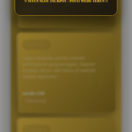
© SITUS SLOT JACKPOT - PASTI WEDE TERUS !!
Lordz 301.ID
Medan
⭐️⭐️⭐️⭐️⭐️
"Saya menyukai pilihan metode
pembayaran yang beragam. Deposit
berjalan lancar dan menu di website
mudah dipahami."
Lordz CVE
Palembang
⭐️⭐️⭐️⭐️⭐️