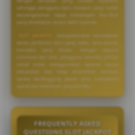
dengan tampilan yang mudah dipahami
sehingga pengguna baru maupun yang sudah
berpengalaman dapat menjelajahi fitur-fitur
yang disediakan secara lebih nyaman.
SLOT JACKPOT
mengutamakan kemudahan
akses, performa situs yang stabil, serta proses
transaksi yang efisien. Dengan deposit
minimum Rp1.000, pengguna memiliki pilihan
untuk mulai menggunakan layanan sesuai
kebutuhan dan tetap disarankan bermain
secara bertanggung jawab serta memahami
syarat dan ketentuan yang berlaku.
FREQUENTLY ASKED
QUESTIONS SLOT JACKPOT