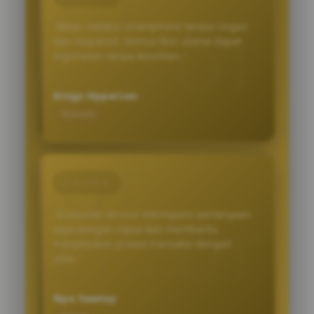
"Akses melalui smartphone terasa ringan
dan responsif. Semua fitur utama dapat
digunakan tanpa kesulitan."
Kingz Hyperion
Manado
⭐️⭐️⭐️⭐️⭐️
"Customer service merespons pertanyaan
saya dengan cepat dan membantu
menjelaskan proses transaksi dengan
jelas."
Nyx Yawtzy