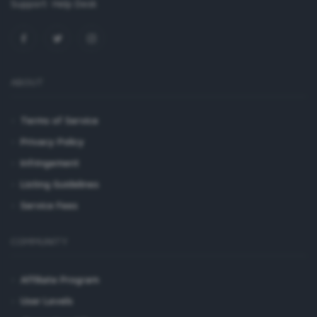
Support:
Help Desk
ABOUT
Terms of Service
Privacy Policy
Infringement
Listing Guidelines
Service Fees
COMMUNITY
Affiliate Program
User Levels