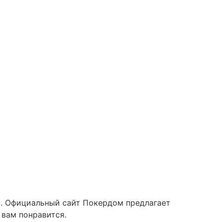
р. Официальный сайт Покердом предлагает
 вам понравится.