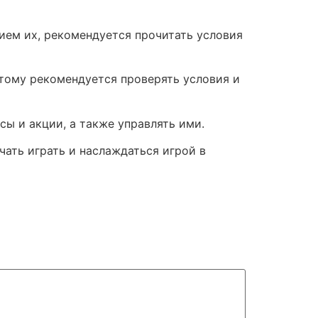
нием их, рекомендуется прочитать условия
этому рекомендуется проверять условия и
сы и акции, а также управлять ими.
чать играть и наслаждаться игрой в