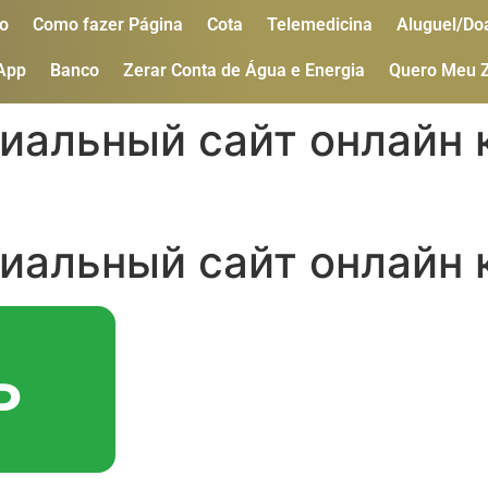
o
Como fazer Página
Cota
Telemedicina
Aluguel/Do
 App
Banco
Zerar Conta de Água e Energia
Quero Meu 
иальный сайт онлайн 
иальный сайт онлайн 
Ь