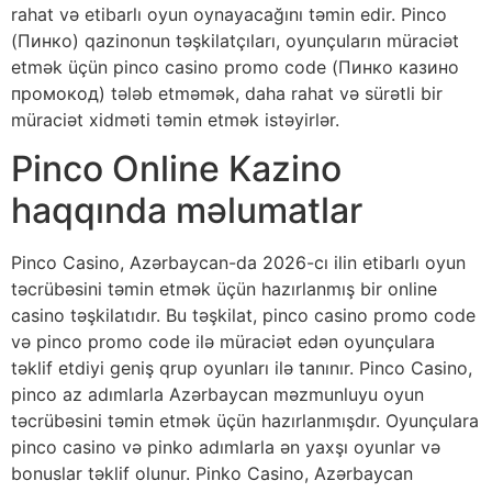
rahat və etibarlı oyun oynayacağını təmin edir. Pinco
(Пинко) qazinonun təşkilatçıları, oyunçuların müraciət
etmək üçün pinco casino promo code (Пинко казино
промокод) tələb etməmək, daha rahat və sürətli bir
müraciət xidməti təmin etmək istəyirlər.
Pinco Online Kazino
haqqında məlumatlar
Pinco Casino, Azərbaycan-da 2026-cı ilin etibarlı oyun
təcrübəsini təmin etmək üçün hazırlanmış bir online
casino təşkilatıdır. Bu təşkilat, pinco casino promo code
və pinco promo code ilə müraciət edən oyunçulara
təklif etdiyi geniş qrup oyunları ilə tanınır. Pinco Casino,
pinco az adımlarla Azərbaycan məzmunluyu oyun
təcrübəsini təmin etmək üçün hazırlanmışdır. Oyunçulara
pinco casino və pinko adımlarla ən yaxşı oyunlar və
bonuslar təklif olunur. Pinko Casino, Azərbaycan