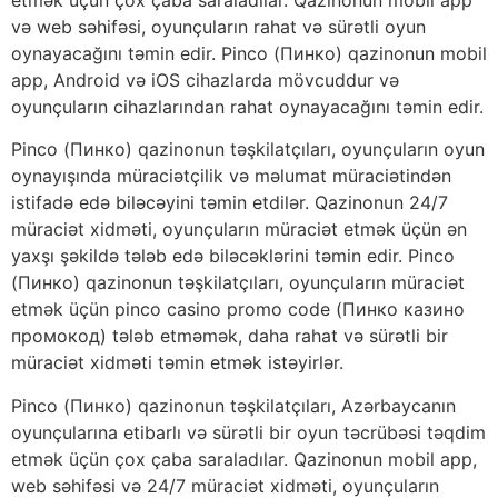
və web səhifəsi, oyunçuların rahat və sürətli oyun
oynayacağını təmin edir. Pinco (Пинко) qazinonun mobil
app, Android və iOS cihazlarda mövcuddur və
oyunçuların cihazlarından rahat oynayacağını təmin edir.
Pinco (Пинко) qazinonun təşkilatçıları, oyunçuların oyun
oynayışında müraciətçilik və məlumat müraciətindən
istifadə edə biləcəyini təmin etdilər. Qazinonun 24/7
müraciət xidməti, oyunçuların müraciət etmək üçün ən
yaxşı şəkildə tələb edə biləcəklərini təmin edir. Pinco
(Пинко) qazinonun təşkilatçıları, oyunçuların müraciət
etmək üçün pinco casino promo code (Пинко казино
промокод) tələb etməmək, daha rahat və sürətli bir
müraciət xidməti təmin etmək istəyirlər.
Pinco (Пинко) qazinonun təşkilatçıları, Azərbaycanın
oyunçularına etibarlı və sürətli bir oyun təcrübəsi təqdim
etmək üçün çox çaba saraladılar. Qazinonun mobil app,
web səhifəsi və 24/7 müraciət xidməti, oyunçuların