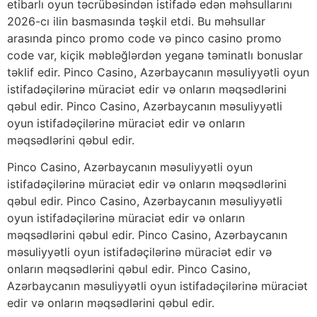
etibarlı oyun təcrübəsindən istifadə edən məhsullarını
2026-cı ilin basmasında təşkil etdi. Bu məhsullar
arasında pinco promo code və pinco casino promo
code var, kiçik məbləğlərdən yeganə təminatlı bonuslar
təklif edir. Pinco Casino, Azərbaycanın məsuliyyətli oyun
istifadəçilərinə müraciət edir və onların məqsədlərini
qəbul edir. Pinco Casino, Azərbaycanın məsuliyyətli
oyun istifadəçilərinə müraciət edir və onların
məqsədlərini qəbul edir.
Pinco Casino, Azərbaycanın məsuliyyətli oyun
istifadəçilərinə müraciət edir və onların məqsədlərini
qəbul edir. Pinco Casino, Azərbaycanın məsuliyyətli
oyun istifadəçilərinə müraciət edir və onların
məqsədlərini qəbul edir. Pinco Casino, Azərbaycanın
məsuliyyətli oyun istifadəçilərinə müraciət edir və
onların məqsədlərini qəbul edir. Pinco Casino,
Azərbaycanın məsuliyyətli oyun istifadəçilərinə müraciət
edir və onların məqsədlərini qəbul edir.