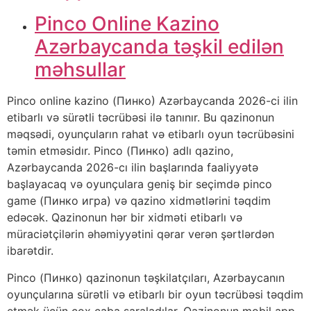
Pinco Online Kazino
Azərbaycanda təşkil edilən
məhsullar
Pinco online kazino (Пинко) Azərbaycanda 2026-ci ilin
etibarlı və sürətli təcrübəsi ilə tanınır. Bu qazinonun
məqsədi, oyunçuların rahat və etibarlı oyun təcrübəsini
təmin etməsidır. Pinco (Пинко) adlı qazino,
Azərbaycanda 2026-cı ilin başlarında faaliyyətə
başlayacaq və oyunçulara geniş bir seçimdə pinco
game (Пинко игра) və qazino xidmətlərini təqdim
edəcək. Qazinonun hər bir xidməti etibarlı və
müraciətçilərin əhəmiyyətini qərar verən şərtlərdən
ibarətdir.
Pinco (Пинко) qazinonun təşkilatçıları, Azərbaycanın
oyunçularına sürətli və etibarlı bir oyun təcrübəsi təqdim
etmək üçün çox çaba saraladılar. Qazinonun mobil app