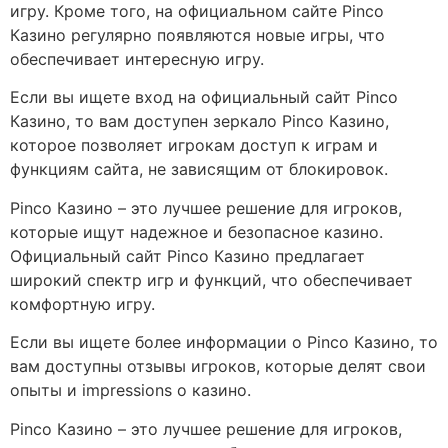
игру. Кроме того, на официальном сайте Pinco
Казино регулярно появляются новые игры, что
обеспечивает интересную игру.
Если вы ищете вход на официальный сайт Pinco
Казино, то вам доступен зеркало Pinco Казино,
которое позволяет игрокам доступ к играм и
функциям сайта, не зависящим от блокировок.
Pinco Казино – это лучшее решение для игроков,
которые ищут надежное и безопасное казино.
Официальный сайт Pinco Казино предлагает
широкий спектр игр и функций, что обеспечивает
комфортную игру.
Если вы ищете более информации о Pinco Казино, то
вам доступны отзывы игроков, которые делят свои
опыты и impressions о казино.
Pinco Казино – это лучшее решение для игроков,