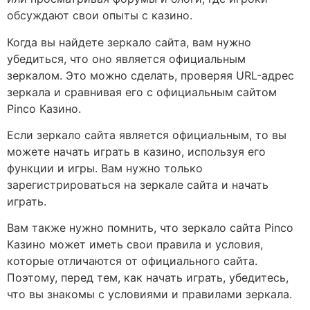
обсуждают свои опыты с казино.
Когда вы найдете зеркало сайта, вам нужно
убедиться, что оно является официальным
зеркалом. Это можно сделать, проверяя URL-адрес
зеркала и сравнивая его с официальным сайтом
Pinco Казино.
Если зеркало сайта является официальным, то вы
можете начать играть в казино, используя его
функции и игры. Вам нужно только
зарегистрироваться на зеркале сайта и начать
играть.
Вам также нужно помнить, что зеркало сайта Pinco
Казино может иметь свои правила и условия,
которые отличаются от официального сайта.
Поэтому, перед тем, как начать играть, убедитесь,
что вы знакомы с условиями и правилами зеркала.