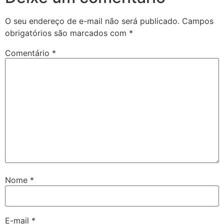
O seu endereço de e-mail não será publicado.
Campos
obrigatórios são marcados com
*
Comentário
*
Nome
*
E-mail
*