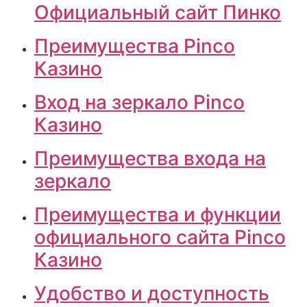
Официальный сайт Пинко
Преимущества Pinco
Казино
Вход на зеркало Pinco
Казино
Преимущества входа на
зеркало
Преимущества и функции
официального сайта Pinco
Казино
Удобство и доступность