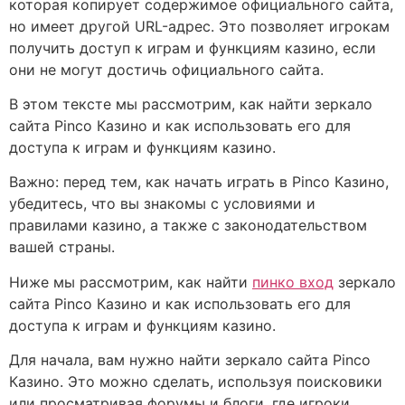
которая копирует содержимое официального сайта,
но имеет другой URL-адрес. Это позволяет игрокам
получить доступ к играм и функциям казино, если
они не могут достичь официального сайта.
В этом тексте мы рассмотрим, как найти зеркало
сайта Pinco Казино и как использовать его для
доступа к играм и функциям казино.
Важно: перед тем, как начать играть в Pinco Казино,
убедитесь, что вы знакомы с условиями и
правилами казино, а также с законодательством
вашей страны.
Ниже мы рассмотрим, как найти
пинко вход
зеркало
сайта Pinco Казино и как использовать его для
доступа к играм и функциям казино.
Для начала, вам нужно найти зеркало сайта Pinco
Казино. Это можно сделать, используя поисковики
или просматривая форумы и блоги, где игроки