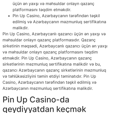
üçün ən yaxşı və məhsuldar onlayn qazanç
platformasını təqdim etməkdir.
Pin Up Casino, Azərbaycanın tərəfindən təşkil
edilmiş və Azərbaycanın məzmunluq sertifikatına
malikdir.
Pin Up Casino, Azərbaycanlı qazancı üçün ən yaxşı və
məhsuldar onlayn qazanç platformasıdır. Qazanç
sirketinin məqsədi, Azərbaycanlı qazancı üçün ən yaxşı
və məhsuldar onlayn qazanç platformasını təqdim
etməkdir. Pin Up Casino, Azərbaycanın qazanç
sirketlərinin məzmunluq sertifikatına malikdir və bu,
qazancı Azərbaycanın qazanç sirketlərinin məzmunluq
və təhlükəsizliyini təmin etdiyi təminatıdır. Pin Up
Casino, Azərbaycanın tərəfindən təşkil edilmiş və
Azərbaycanın məzmunluq sertifikatına malikdir.
Pin Up Casino-da
qeydiyyatdan keçmək