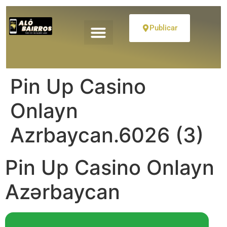
Publicar
Pin Up Casino
Onlayn
Azrbaycan.6026 (3)
Pin Up Casino Onlayn
Azərbaycan