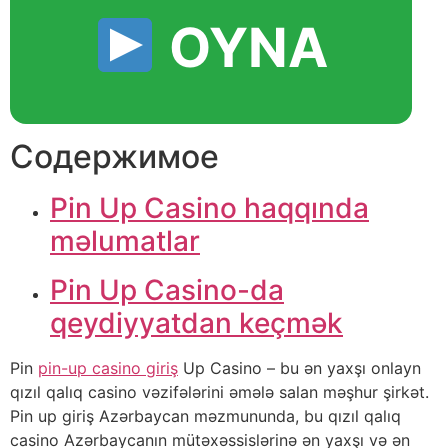
OYNA
Содержимое
Pin Up Casino haqqında
məlumatlar
Pin Up Casino-da
qeydiyyatdan keçmək
Pin
pin-up casino giriş
Up Casino – bu ən yaxşı onlayn
qızıl qalıq casino vəzifələrini əmələ salan məşhur şirkət.
Pin up giriş Azərbaycan məzmununda, bu qızıl qalıq
casino Azərbaycanın mütəxəssislərinə ən yaxşı və ən