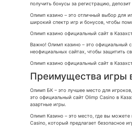
получить бонусы за регистрацию, депозит 
Олимп казино – это отличный выбор для и
широкий спектр игр и бонусов, чтобы помо
Олимп казино официальный сайт в Казахст
Важно! Олимп казино – это официальный с
неофициальных сайтах, чтобы защитить с
Олимп казино официальный сайт в Казахст
Преимущества игры в
Олимп БК – это лучшее место для игроков
это официальный сайт Olimp Casino в Каза
азартные игры.
Олимп Казино – это место, где вы можете
Casino, который предлагает безопасное и