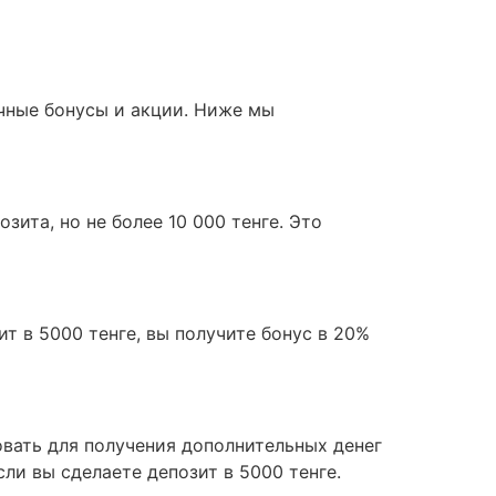
ичные бонусы и акции. Ниже мы
зита, но не более 10 000 тенге. Это
т в 5000 тенге, вы получите бонус в 20%
вать для получения дополнительных денег
ли вы сделаете депозит в 5000 тенге.