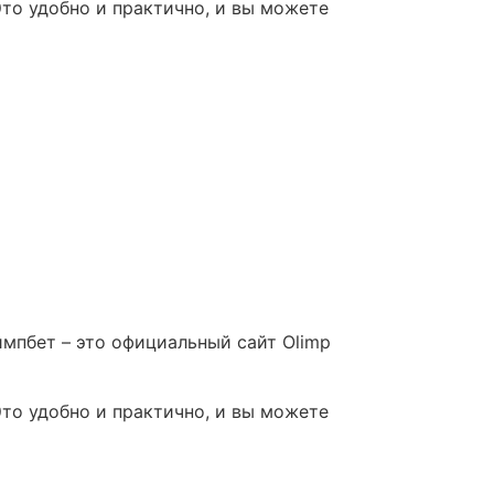
Это удобно и практично, и вы можете
импбет – это официальный сайт Olimp
Это удобно и практично, и вы можете