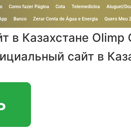
o
Como fazer Página
Cota
Telemedicina
Aluguel/Do
 App
Banco
Zerar Conta de Água e Energia
Quero Meu 
т в Казахстане Olimp 
ициальный сайт в Каза
Ь