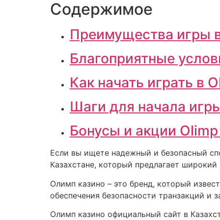
Содержимое
Преимущества игры в
Благоприятные услов
Как начать играть в O
Шаги для начала игр
Бонусы и акции Olimp
Если вы ищете надежный и безопасный спо
Казахстане, который предлагает широкий с
Олимп казино – это бренд, который извес
обеспечения безопасности транзакций и 
Олимп казино официальный сайт в Казахст