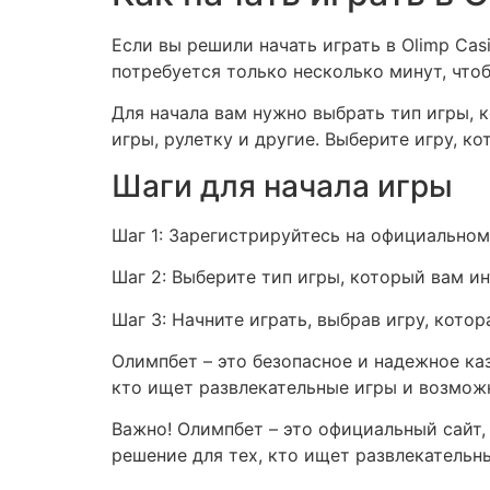
Если вы решили начать играть в Olimp Cas
потребуется только несколько минут, чтоб
Для начала вам нужно выбрать тип игры, к
игры, рулетку и другие. Выберите игру, ко
Шаги для начала игры
Шаг 1: Зарегистрируйтесь на официальном 
Шаг 2: Выберите тип игры, который вам ин
Шаг 3: Начните играть, выбрав игру, котор
Олимпбет – это безопасное и надежное каз
кто ищет развлекательные игры и возможн
Важно! Олимпбет – это официальный сайт, 
решение для тех, кто ищет развлекательн