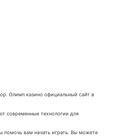
бор. Олимп казино официальный сайт в
уют современные технологии для
ы помочь вам начать играть. Вы можете