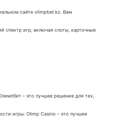
иальном сайте olimpbet.kz. Вам
ий спектр игр, включая слоты, карточные
Олимпбет – это лучшее решение для тех,
сти игры. Olimp Casino – это лучшее