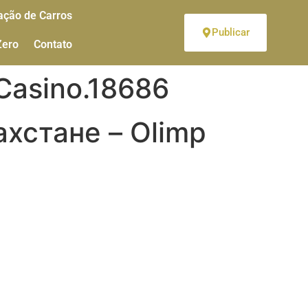
ação de Carros
Publicar
Zero
Contato
Casino.18686
хстане – Olimp