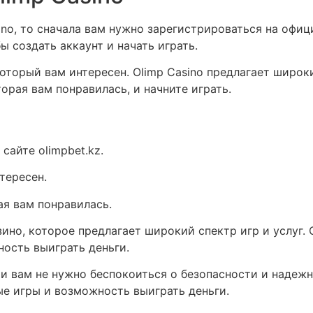
ino, то сначала вам нужно зарегистрироваться на офиц
ы создать аккаунт и начать играть.
оторый вам интересен. Olimp Casino предлагает широк
торая вам понравилась, и начните играть.
сайте olimpbet.kz.
тересен.
ая вам понравилась.
ино, которое предлагает широкий спектр игр и услуг. 
ость выиграть деньги.
и вам не нужно беспокоиться о безопасности и надежно
ые игры и возможность выиграть деньги.