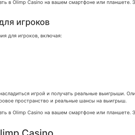
ать в Olimp Casino на вашем смартфоне или планшете. 
для игроков
ия для игроков, включая:
 насладиться игрой и получать реальные выигрыши. Ол
гровое пространство и реальные шансы на выигрыш.
ать в Olimp Casino на вашем смартфоне или планшете. 
limp Casino