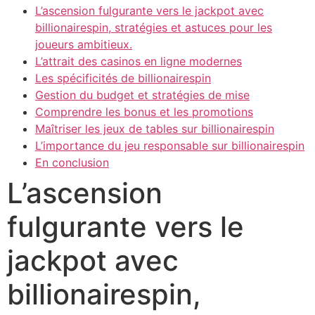
L’ascension fulgurante vers le jackpot avec
billionairespin, stratégies et astuces pour les
joueurs ambitieux.
L’attrait des casinos en ligne modernes
Les spécificités de billionairespin
Gestion du budget et stratégies de mise
Comprendre les bonus et les promotions
Maîtriser les jeux de tables sur billionairespin
L’importance du jeu responsable sur billionairespin
En conclusion
L’ascension
fulgurante vers le
jackpot avec
billionairespin,