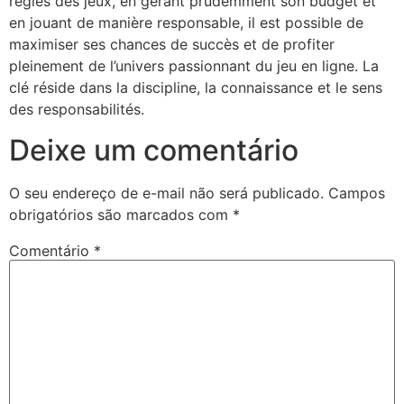
règles des jeux, en gérant prudemment son budget et
en jouant de manière responsable, il est possible de
maximiser ses chances de succès et de profiter
pleinement de l’univers passionnant du jeu en ligne. La
clé réside dans la discipline, la connaissance et le sens
des responsabilités.
Deixe um comentário
O seu endereço de e-mail não será publicado.
Campos
obrigatórios são marcados com
*
Comentário
*