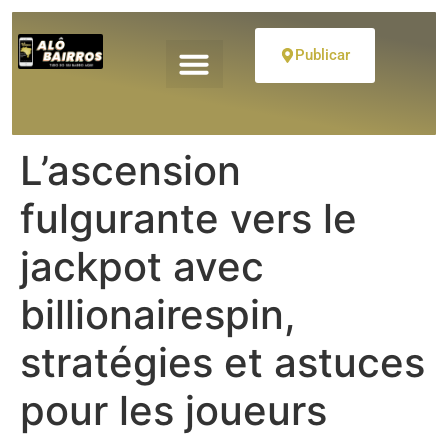
Publicar
L’ascension
fulgurante vers le
jackpot avec
billionairespin,
stratégies et astuces
pour les joueurs