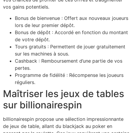
vos gains potentiels.
Bonus de bienvenue : Offert aux nouveaux joueurs
lors de leur premier dépôt.
Bonus de dépôt : Accordé en fonction du montant
de votre dépôt.
Tours gratuits : Permettent de jouer gratuitement
sur les machines à sous.
Cashback : Remboursement d’une partie de vos
pertes.
Programme de fidélité : Récompense les joueurs
réguliers.
Maîtriser les jeux de tables
sur billionairespin
billionairespin propose une sélection impressionnante
de jeux de table, allant du blackjack au poker en