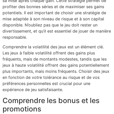
sa mise après chaque gain. Cette stratégie permet de
profiter des bonnes séries et de maximiser ses gains
potentiels. Il est important de choisir une stratégie de
mise adaptée à son niveau de risque et à son capital
disponible. N’oubliez pas que le jeu doit rester un
divertissement, et qu’il est essentiel de jouer de manière
responsable.
Comprendre la volatilité des jeux est un élément clé.
Les jeux à faible volatilité offrent des gains plus
fréquents, mais de montants modestes, tandis que les
jeux à haute volatilité offrent des gains potentiellement
plus importants, mais moins fréquents. Choisir des jeux
en fonction de votre tolérance au risque et de vos
préférences personnelles est crucial pour une
expérience de jeu satisfaisante.
Comprendre les bonus et les
promotions