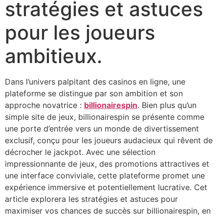
stratégies et astuces
pour les joueurs
ambitieux.
Dans l’univers palpitant des casinos en ligne, une
plateforme se distingue par son ambition et son
approche novatrice :
billionairespin
. Bien plus qu’un
simple site de jeux, billionairespin se présente comme
une porte d’entrée vers un monde de divertissement
exclusif, conçu pour les joueurs audacieux qui rêvent de
décrocher le jackpot. Avec une sélection
impressionnante de jeux, des promotions attractives et
une interface conviviale, cette plateforme promet une
expérience immersive et potentiellement lucrative. Cet
article explorera les stratégies et astuces pour
maximiser vos chances de succès sur billionairespin, en