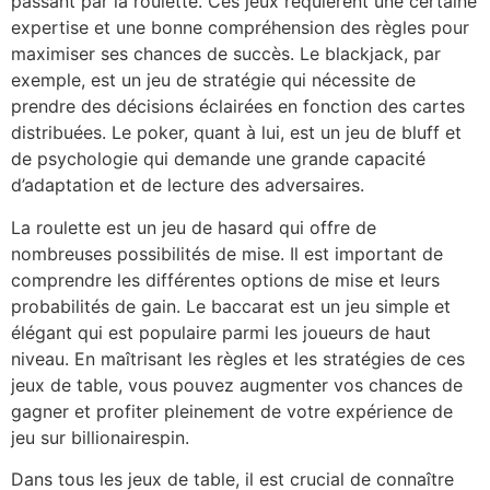
passant par la roulette. Ces jeux requièrent une certaine
expertise et une bonne compréhension des règles pour
maximiser ses chances de succès. Le blackjack, par
exemple, est un jeu de stratégie qui nécessite de
prendre des décisions éclairées en fonction des cartes
distribuées. Le poker, quant à lui, est un jeu de bluff et
de psychologie qui demande une grande capacité
d’adaptation et de lecture des adversaires.
La roulette est un jeu de hasard qui offre de
nombreuses possibilités de mise. Il est important de
comprendre les différentes options de mise et leurs
probabilités de gain. Le baccarat est un jeu simple et
élégant qui est populaire parmi les joueurs de haut
niveau. En maîtrisant les règles et les stratégies de ces
jeux de table, vous pouvez augmenter vos chances de
gagner et profiter pleinement de votre expérience de
jeu sur billionairespin.
Dans tous les jeux de table, il est crucial de connaître