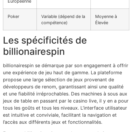
Européenne
Poker
Variable (dépend de la
Moyenne à
compétence)
Élevée
Les spécificités de
billionairespin
billionairespin se démarque par son engagement à offrir
une expérience de jeu haut de gamme. La plateforme
propose une large sélection de jeux provenant de
développeurs de renom, garantissant ainsi une qualité
et une fiabilité irréprochables. Des machines à sous aux
jeux de table en passant par le casino live, il y en a pour
tous les goûts et tous les niveaux. L’interface utilisateur
est intuitive et conviviale, facilitant la navigation et
l’accès aux différents jeux et fonctionnalités.