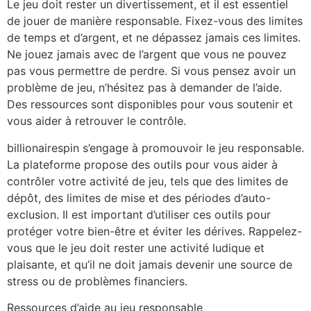
Le jeu doit rester un divertissement, et il est essentiel
de jouer de manière responsable. Fixez-vous des limites
de temps et d’argent, et ne dépassez jamais ces limites.
Ne jouez jamais avec de l’argent que vous ne pouvez
pas vous permettre de perdre. Si vous pensez avoir un
problème de jeu, n’hésitez pas à demander de l’aide.
Des ressources sont disponibles pour vous soutenir et
vous aider à retrouver le contrôle.
billionairespin s’engage à promouvoir le jeu responsable.
La plateforme propose des outils pour vous aider à
contrôler votre activité de jeu, tels que des limites de
dépôt, des limites de mise et des périodes d’auto-
exclusion. Il est important d’utiliser ces outils pour
protéger votre bien-être et éviter les dérives. Rappelez-
vous que le jeu doit rester une activité ludique et
plaisante, et qu’il ne doit jamais devenir une source de
stress ou de problèmes financiers.
Ressources d’aide au jeu responsable