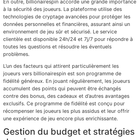
En outre, billionairespin accorde une grande importance
à la sécurité des joueurs. La plateforme utilise des
technologies de cryptage avancées pour protéger les
données personnelles et financières, assurant ainsi un
environnement de jeu sûr et sécurisé. Le service
clientèle est disponible 24h/24 et 7j/7 pour répondre à
toutes les questions et résoudre les éventuels
problèmes.
L’un des facteurs qui attirent particulièrement les
joueurs vers billionairespin est son programme de
fidélité généreux. En jouant régulièrement, les joueurs
accumulent des points qui peuvent être échangés
contre des bonus, des cadeaux et d’autres avantages
exclusifs. Ce programme de fidélité est conçu pour
récompenser les joueurs les plus assidus et leur offrir
une expérience de jeu encore plus enrichissante.
Gestion du budget et stratégies