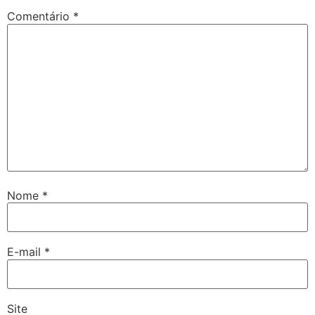
Comentário
*
Nome
*
E-mail
*
Site