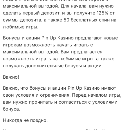
максимальной выгодой. Для начала, вам нужно
сделать первый депозит, и вы получите 125% от
суммы депозита, а также 50 бесплатных спин на
любимые игры.
Бонусы и акции Pin Up Казино предлагают новые
игрокам возможность начать играть с
максимальной выгодой. Вам предлагается
возможность играть на любимые игры, а также
получать дополнительные бонусы и акции.
Важно!
Важно, что бонусы и акции Pin Up Казино имеют
свои условия и ограничения. Перед началом игры,
вам нужно прочитать и согласиться с условиями
бонуса.
Никогда не поздно!