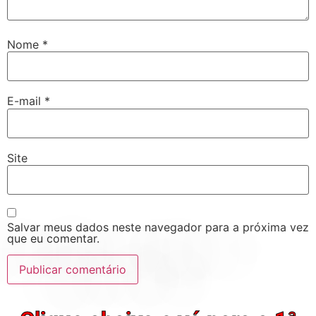
Nome
*
E-mail
*
Site
Salvar meus dados neste navegador para a próxima vez
que eu comentar.