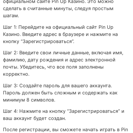
официальном сайте Pin Up Казино. Это можно
сделать в считанные минуты, следуя простым
шагам.
Шаг 1: Перейдите на официальный сайт Pin Up
Казино. Введите адрес в браузере и нажмите на
кнопку “Зарегистрироваться”.
Шаг 2: Введите свои личные данные, включая имя,
фамилию, дату рождения и адрес электронной
почты. Убедитесь, что все поля заполнены
корректно.
Шаг 3: Создайте пароль для вашего аккаунта.
Пароль должен быть сложным и содержать как
минимум 8 символов.
Шаг 4: Нажмите на кнопку “Зарегистрироваться” и
ваш аккаунт будет создан.
После регистрации, вы сможете начать играть в Pin