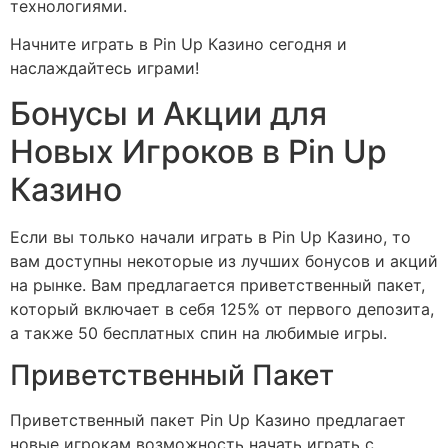
технологиями.
Начните играть в Pin Up Казино сегодня и
наслаждайтесь играми!
Бонусы и Акции для
Новых Игроков в Pin Up
Казино
Если вы только начали играть в Pin Up Казино, то
вам доступны некоторые из лучших бонусов и акций
на рынке. Вам предлагается приветственный пакет,
который включает в себя 125% от первого депозита,
а также 50 бесплатных спин на любимые игры.
Приветственный Пакет
Приветственный пакет Pin Up Казино предлагает
новые игрокам возможность начать играть с