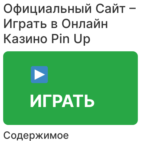
Официальный Сайт –
Играть в Онлайн
Казино Pin Up
ИГРАТЬ
Содержимое