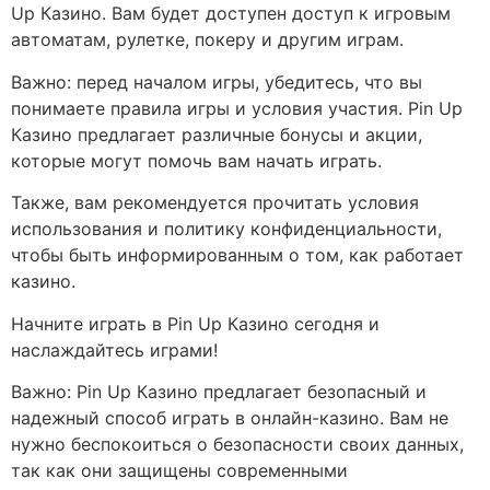
Up Казино. Вам будет доступен доступ к игровым
автоматам, рулетке, покеру и другим играм.
Важно: перед началом игры, убедитесь, что вы
понимаете правила игры и условия участия. Pin Up
Казино предлагает различные бонусы и акции,
которые могут помочь вам начать играть.
Также, вам рекомендуется прочитать условия
использования и политику конфиденциальности,
чтобы быть информированным о том, как работает
казино.
Начните играть в Pin Up Казино сегодня и
наслаждайтесь играми!
Важно: Pin Up Казино предлагает безопасный и
надежный способ играть в онлайн-казино. Вам не
нужно беспокоиться о безопасности своих данных,
так как они защищены современными