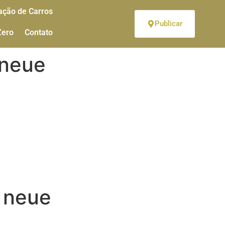
ação de Carros
Publicar
Zero
Contato
 neue
t neue