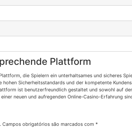
rsprechende Plattform
 Plattform, die Spielern ein unterhaltsames und sicheres Sp
ie hohen Sicherheitsstandards und der kompetente Kundensu
lattform ist benutzerfreundlich gestaltet und sowohl auf 
h einer neuen und aufregenden Online-Casino-Erfahrung sind, 
.
Campos obrigatórios são marcados com
*