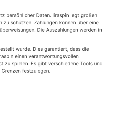
tz persönlicher Daten. liraspin legt großen
n zu schützen. Zahlungen können über eine
küberweisungen. Die Auszahlungen werden in
stellt wurde. Dies garantiert, dass die
liraspin einen verantwortungsvollen
st zu spielen. Es gibt verschiedene Tools und
 Grenzen festzulegen.