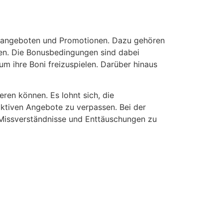
nusangeboten und Promotionen. Dazu gehören
nen. Die Bonusbedingungen sind dabei
um ihre Boni freizuspielen. Darüber hinaus
ren können. Es lohnt sich, die
aktiven Angebote zu verpassen. Bei der
Missverständnisse und Enttäuschungen zu