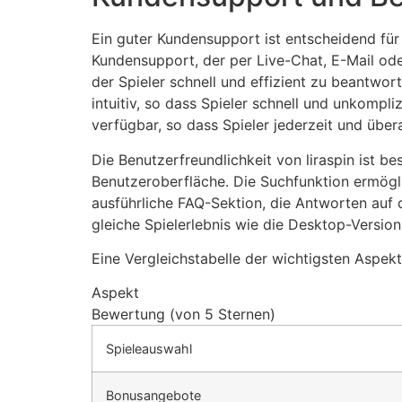
Ein guter Kundensupport ist entscheidend für 
Kundensupport, der per Live-Chat, E-Mail oder
der Spieler schnell und effizient zu beantwort
intuitiv, so dass Spieler schnell und unkompl
verfügbar, so dass Spieler jederzeit und übera
Die Benutzerfreundlichkeit von liraspin ist b
Benutzeroberfläche. Die Suchfunktion ermöglic
ausführliche FAQ-Sektion, die Antworten auf d
gleiche Spielerlebnis wie die Desktop-Version
Eine Vergleichstabelle der wichtigsten Aspekte
Aspekt
Bewertung (von 5 Sternen)
Spieleauswahl
Bonusangebote