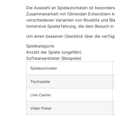
Die Auswahl an Spielautomaten ist besonders
Zusammenarbeit mit führenden Entwicklern kön
verschiedenen Varianten von Roulette und Bla
immersive Spielerfahrung, die dem Besuch in 
Um einen besseren Überblick über die verfügb
Spielkategorie
Anzahl der Spiele (ungefähr)
Softwareanbieter (Beispiele)
Spielautomaten
Tischspiele
Live-Casino
Video Poker