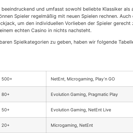
 beeindruckend und umfasst sowohl beliebte Klassiker als 
nen Spieler regelmäßig mit neuen Spielen rechnen. Auch di
ckjack, um den individuellen Vorlieben der Spieler gerecht
einem echten Casino in nichts nachsteht.
aren Spielkategorien zu geben, haben wir folgende Tabelle 
500+
NetEnt, Microgaming, Play’n GO
80+
Evolution Gaming, Pragmatic Play
50+
Evolution Gaming, NetEnt Live
20+
Microgaming, NetEnt