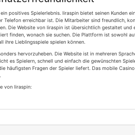
ein positives Spielerlebnis. liraspin bietet seinen Kunden 
 Telefon erreichbar ist. Die Mitarbeiter sind freundlich, 
en. Die Website von liraspin ist übersichtlich gestaltet und
iziert finden, wonach sie suchen. Die Plattform ist sowohl
ll ihre Lieblingsspiele spielen können.
esonders hervorzuheben. Die Website ist in mehreren Sprache
ht es Spielern, schnell und einfach die gewünschten Spiele z
ie häufigsten Fragen der Spieler liefert. Das mobile Casino
.
 von liraspin: