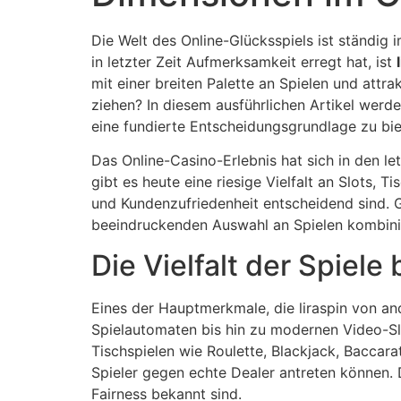
Die Welt des Online-Glücksspiels ist ständig
in letzter Zeit Aufmerksamkeit erregt hat, ist
mit einer breiten Palette an Spielen und attr
ziehen? In diesem ausführlichen Artikel werde
eine fundierte Entscheidungsgrundlage zu bie
Das Online-Casino-Erlebnis hat sich in den l
gibt es heute eine riesige Vielfalt an Slots,
und Kundenzufriedenheit entscheidend sind. 
beeindruckenden Auswahl an Spielen kombini
Die Vielfalt der Spiele 
Eines der Hauptmerkmale, die liraspin von an
Spielautomaten bis hin zu modernen Video-Slot
Tischspielen wie Roulette, Blackjack, Baccara
Spieler gegen echte Dealer antreten können. 
Fairness bekannt sind.