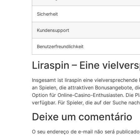
Sicherheit
Kundensupport
Benutzerfreundlichkeit
Liraspin – Eine vielve
Insgesamt ist liraspin eine vielversprechende
an Spielen, die attraktiven Bonusangebote, d
Option für Online-Casino-Enthusiasten. Die P
verfügbar. Für Spieler, die auf der Suche nac
Deixe um comentário
O seu endereço de e-mail não será publicado