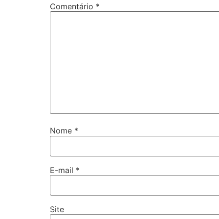
Comentário
*
Nome
*
E-mail
*
Site