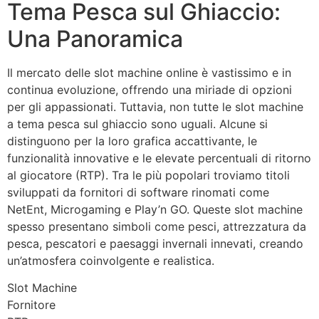
Tema Pesca sul Ghiaccio:
Una Panoramica
Il mercato delle slot machine online è vastissimo e in
continua evoluzione, offrendo una miriade di opzioni
per gli appassionati. Tuttavia, non tutte le slot machine
a tema pesca sul ghiaccio sono uguali. Alcune si
distinguono per la loro grafica accattivante, le
funzionalità innovative e le elevate percentuali di ritorno
al giocatore (RTP). Tra le più popolari troviamo titoli
sviluppati da fornitori di software rinomati come
NetEnt, Microgaming e Play’n GO. Queste slot machine
spesso presentano simboli come pesci, attrezzatura da
pesca, pescatori e paesaggi invernali innevati, creando
un’atmosfera coinvolgente e realistica.
Slot Machine
Fornitore