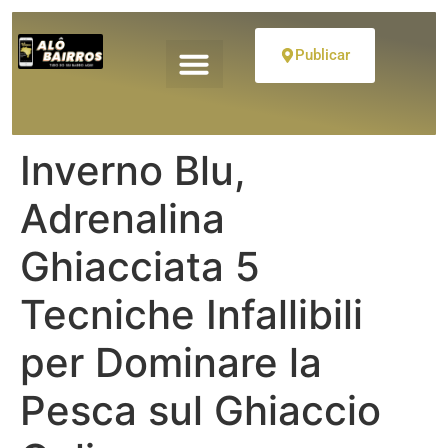
Publicar
Inverno Blu,
Adrenalina
Ghiacciata 5
Tecniche Infallibili
per Dominare la
Pesca sul Ghiaccio