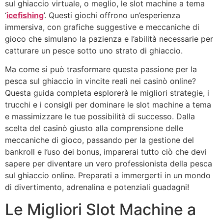
sul ghiaccio virtuale, o meglio, le slot machine a tema
‘
icefishing
’. Questi giochi offrono un’esperienza
immersiva, con grafiche suggestive e meccaniche di
gioco che simulano la pazienza e l’abilità necessarie per
catturare un pesce sotto uno strato di ghiaccio.
Ma come si può trasformare questa passione per la
pesca sul ghiaccio in vincite reali nei casinò online?
Questa guida completa esplorerà le migliori strategie, i
trucchi e i consigli per dominare le slot machine a tema
e massimizzare le tue possibilità di successo. Dalla
scelta del casinò giusto alla comprensione delle
meccaniche di gioco, passando per la gestione del
bankroll e l’uso dei bonus, imparerai tutto ciò che devi
sapere per diventare un vero professionista della pesca
sul ghiaccio online. Preparati a immergerti in un mondo
di divertimento, adrenalina e potenziali guadagni!
Le Migliori Slot Machine a