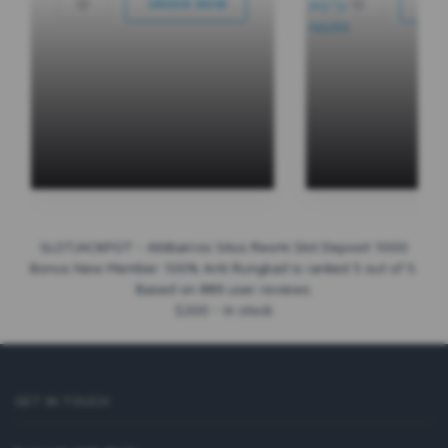
ORDER NOW
ORD
SLOTJACKPOT - AlôBairros Situs Resmi Slot Deposit 1000
Bonus New Member 100% Anti Rungkad
is ranked
5
out of
5
.
Based on
889
user reviews.
$
200
-
In stock
GET IN TOUCH