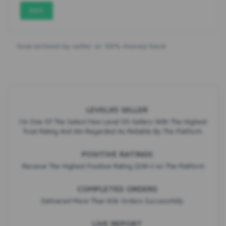
889
Guaranteed by seller or 50% money back
LEVELX5 SELLER
I'm One Of The Select Few Level X5 Sellers With The Highest
Trust Rating And Am Regarded As Reliable By The Platform.
POSITIVE RATINGS
Receive The Highest Positive Rating (20K+) on The Platform
COMPLETED ORDERS
Delivered More Than 60k Orders Successfully.
LIVE REPORT