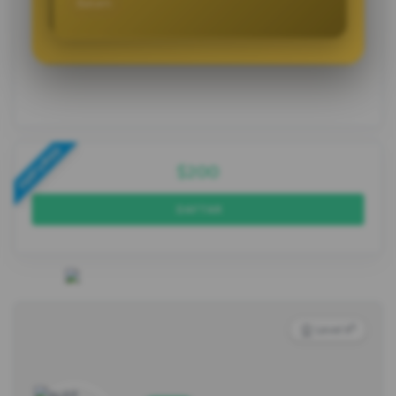
Batam
FEATURED
$
200
DAFTAR
5
Level X