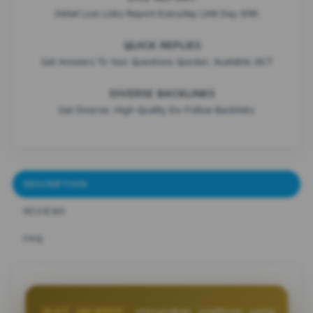
Detail Live Links Report Everyday Until Day 30th
QUICK REPLIES
Get Answers To Your Questions Quicker, Available 24/7
DIVERSE BACKLINKS
Get Diverse, High-Quality Do-Follow Backlinks
DESCRIPTION
REVIEWS
FAQ
SLOT JACKPOT
merupakan platform yang