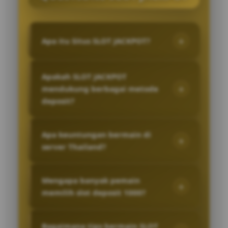
Apa itu Situs SLOT JACKPOT?
SLOT JACKPOT adalah platform informasi
Apakah SLOT JACKPOT
yang membahas situs slot deposit 1000
mendukung berbagai metode
dan Slot88 resmi dengan akses ke server
deposit?
Thailand yang dikenal menawarkan
berbagai pilihan permainan dari provider
Umumnya situs yang direkomendasikan
terpercaya.
Apa keuntungan bermain di
mendukung transfer bank, e-wallet, QRIS,
server Thailand?
dan beberapa metode pembayaran digital
lainnya sehingga transaksi menjadi lebih
Server Thailand dikenal memiliki koneksi
praktis.
Mengapa banyak pemain
yang stabil, proses permainan yang
memilih slot deposit 1000?
cepat, serta menyediakan berbagai
pilihan game dari provider populer
Karena nominal deposit yang rendah
dengan performa yang optimal.
Bagaimana tips bermain SLOT