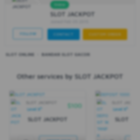
Online
SLOT JACKPOT
Joined Feb 05 2015
FOLLOW
CONTACT
CUSTOM ORDER
SLOT ONLINE
BANDAR SLOT GACOR
Other services by SLOT JACKPOT
SLOT JACKPOT
SLOT JACKP
$100
5
5
Level X
Level X
SLOT JACKPOT
SLOT MA