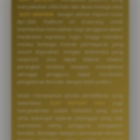
menyediakan informasi dan akses menuju situs
SLOT MAXWIN
dengan pilihan deposit mulai
Rp1.000. Platform ini dirancang untuk
memberikan kemudahan bagi pengguna dalam
melakukan registrasi, login, hingga transaksi
melalui berbagai metode pembayaran yang
umum digunakan. Dengan antarmuka yang
responsif, situs dapat diakses melalui
perangkat desktop maupun smartphone
sehingga pengguna dapat menikmati
pengalaman bermain dengan lebih praktis.
Selain menawarkan proses pendaftaran yang
sederhana,
SLOT DEPOSIT 1000
juga
menghadirkan sistem transaksi yang cepat
serta dukungan layanan pelanggan yang siap
membantu ketika pengguna mengalami
kendala. Berbagai kategori permainan tersedia