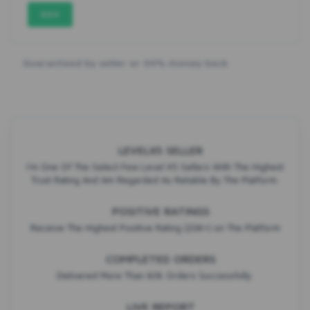
889
Guaranteed by seller or 50% money back
LEVELX5 SELLER
I'm One Of The Select Few Level X5 Sellers With The Highest
Trust Rating And Am Regarded As Reliable By The Platform.
POSITIVE RATINGS
Receive The Highest Positive Rating (20K+) on The Platform
COMPLETED ORDERS
Delivered More Than 60k Orders Successfully.
LIVE REPORT