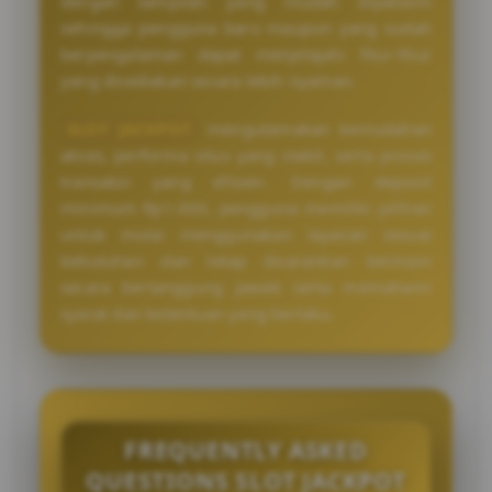
dengan tampilan yang mudah dipahami
sehingga pengguna baru maupun yang sudah
berpengalaman dapat menjelajahi fitur-fitur
yang disediakan secara lebih nyaman.
SLOT JACKPOT
mengutamakan kemudahan
akses, performa situs yang stabil, serta proses
transaksi yang efisien. Dengan deposit
minimum Rp1.000, pengguna memiliki pilihan
untuk mulai menggunakan layanan sesuai
kebutuhan dan tetap disarankan bermain
secara bertanggung jawab serta memahami
syarat dan ketentuan yang berlaku.
FREQUENTLY ASKED
QUESTIONS SLOT JACKPOT