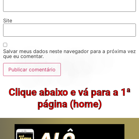
Site
Salvar meus dados neste navegador para a próxima vez
que eu comentar.
Clique abaixo e vá para a 1ª
página (home)