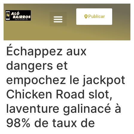
Publicar
Échappez aux
dangers et
empochez le jackpot
Chicken Road slot,
laventure galinacé à
98% de taux de