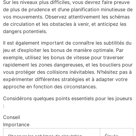
Sur les niveaux plus difficiles, vous devrez faire preuve
de plus de prudence et d’une planification minutieuse de
vos mouvements. Observez attentivement les schémas
de circulation et les obstacles à venir, et anticipez les
dangers potentiels.
Il est également important de connaître les subtilités du
jeu et d’exploiter les bonus de manière optimale. Par
exemple, utilisez les bonus de vitesse pour traverser
rapidement les zones dangereuses, et les boucliers pour
vous protéger des collisions inévitables. N’hésitez pas à
expérimenter différentes stratégies et à adapter votre
approche en fonction des circonstances.
Considérons quelques points essentiels pour les joueurs
:
Conseil
Importance