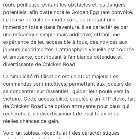
route périlleuse, évitant les obstacles et les dangers
potentiels, afin d’atteindre le Golden Egg tant convoité.
Le jeu se déroule en mode solo, permettant une
immersion totale dans l’aventure. Il se caractérise par
une mécanique simple mais addictive, offrant une
expérience de jeu accessible à tous, des novices aux
joueurs expérimentés. L’atmosphère visuelle est colorée
et amusante, contribuant à l’ambiance détendue et
divertissante de Chicken Road.
La simplicité d’utilisation est un atout majeur. Les
commandes sont intuitives, permettant aux joueurs de
se concentrer sur l’essentiel : guider leur poule vers la
victoire. Cette accessibilité, couplée à un RTP élevé, fait
de Chicken Road une option attrayante pour ceux qui
recherchent un divertissement de qualité avec de
réelles chances de gain.
Voici un tableau récapitulatif des caractéristiques