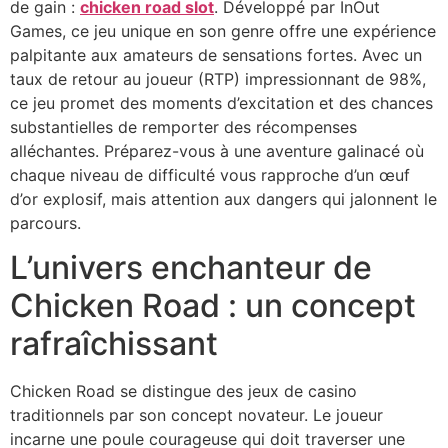
de gain :
chicken road slot
. Développé par InOut
Games, ce jeu unique en son genre offre une expérience
palpitante aux amateurs de sensations fortes. Avec un
taux de retour au joueur (RTP) impressionnant de 98%,
ce jeu promet des moments d’excitation et des chances
substantielles de remporter des récompenses
alléchantes. Préparez-vous à une aventure galinacé où
chaque niveau de difficulté vous rapproche d’un œuf
d’or explosif, mais attention aux dangers qui jalonnent le
parcours.
L’univers enchanteur de
Chicken Road : un concept
rafraîchissant
Chicken Road se distingue des jeux de casino
traditionnels par son concept novateur. Le joueur
incarne une poule courageuse qui doit traverser une