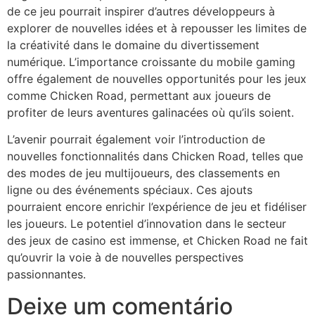
de ce jeu pourrait inspirer d’autres développeurs à
explorer de nouvelles idées et à repousser les limites de
la créativité dans le domaine du divertissement
numérique. L’importance croissante du mobile gaming
offre également de nouvelles opportunités pour les jeux
comme Chicken Road, permettant aux joueurs de
profiter de leurs aventures galinacées où qu’ils soient.
L’avenir pourrait également voir l’introduction de
nouvelles fonctionnalités dans Chicken Road, telles que
des modes de jeu multijoueurs, des classements en
ligne ou des événements spéciaux. Ces ajouts
pourraient encore enrichir l’expérience de jeu et fidéliser
les joueurs. Le potentiel d’innovation dans le secteur
des jeux de casino est immense, et Chicken Road ne fait
qu’ouvrir la voie à de nouvelles perspectives
passionnantes.
Deixe um comentário