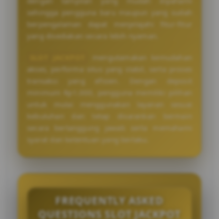
dengan tampilan yang mudah dipahami
sehingga pengguna baru maupun yang sudah
berpengalaman dapat menjelajahi fitur-fitur
yang disediakan secara lebih nyaman.
SLOT JACKPOT
mengutamakan kemudahan
akses, performa situs yang stabil, serta proses
transaksi yang efisien. Dengan deposit
minimum Rp1.000, pengguna memiliki pilihan
untuk mulai menggunakan layanan sesuai
kebutuhan dan tetap disarankan bermain
secara bertanggung jawab serta memahami
syarat dan ketentuan yang berlaku.
FREQUENTLY ASKED
QUESTIONS SLOT JACKPOT