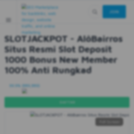
JOIN
SLOTJACKPOT - AlôBairros
Situs Resmi Slot Deposit
1000 Bonus New Member
100% Anti Rungkad
99.9% (889,889)
DAFTAR