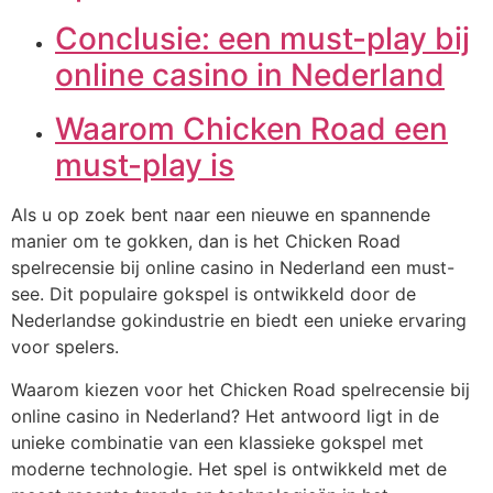
Conclusie: een must-play bij
online casino in Nederland
Waarom Chicken Road een
must-play is
Als u op zoek bent naar een nieuwe en spannende
manier om te gokken, dan is het Chicken Road
spelrecensie bij online casino in Nederland een must-
see. Dit populaire gokspel is ontwikkeld door de
Nederlandse gokindustrie en biedt een unieke ervaring
voor spelers.
Waarom kiezen voor het Chicken Road spelrecensie bij
online casino in Nederland? Het antwoord ligt in de
unieke combinatie van een klassieke gokspel met
moderne technologie. Het spel is ontwikkeld met de