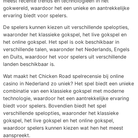
meest recente trends en technologieën in het
gokwereld, waardoor het een unieke en aantrekkelijke
ervaring biedt voor spelers.
De spelers kunnen kiezen uit verschillende spelopties,
waaronder het klassieke gokspel, het live gokspel en
het online gokspel. Het spel is ook beschikbaar in
verschillende talen, waaronder het Nederlands, Engels
en Duits, waardoor het voor spelers uit verschillende
landen beschikbaar is.
Wat maakt het Chicken Road spelrecensie bij online
casino in Nederland zo uniek? Het spel biedt een unieke
combinatie van een klassieke gokspel met moderne
technologie, waardoor het een aantrekkelijke ervaring
biedt voor spelers. Bovendien biedt het spel
verschillende spelopties, waaronder het klassieke
gokspel, het live gokspel en het online gokspel,
waardoor spelers kunnen kiezen wat hen het meest
aanspreekt.