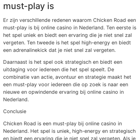
must-play is
Er zijn verschillende redenen waarom Chicken Road een
must-play is bij online casino in Nederland. Ten eerste is
het spel uniek en biedt een ervaring die je niet snel zal
vergeten. Ten tweede is het spel high-energy en biedt
een adrenalinekick dat je niet snel zal vergeten.
Daarnaast is het spel ook strategisch en biedt een
uitdaging voor iedereen die het spel speelt. De
combinatie van actie, avontuur en strategie maakt het
een must-play voor iedereen die op zoek is naar een
nieuwe en opwindende ervaring bij online casino in
Nederland.
Conclusie
Chicken Road is een must-play bij online casino in
Nederland. Het spel is uniek, high-energy en strategisch
en biedt een ervaring die je niet snel zal vergeten. Als je