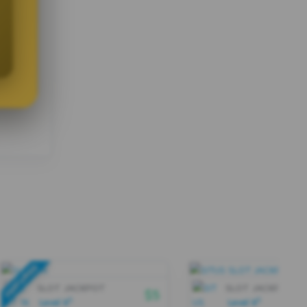
FEATURED
SLOT JACKPOT
SLOT JACKPOT
$5
5
5
Level X
Level X