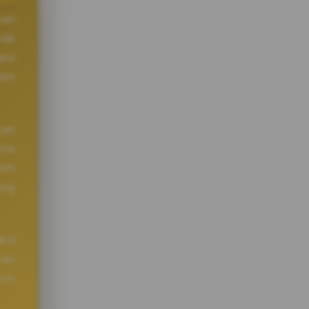
han
ode
lui
ain
kan
una
ami
ang
ksi
kan
ami