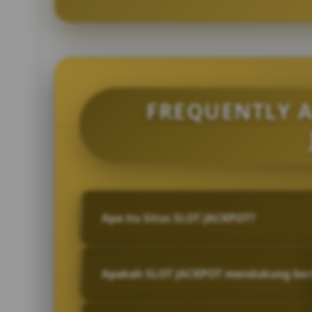
FREQUENTLY A
Apa itu Situs SLOT JACKPOT?
SLOT JACKPOT adalah platform informasi
dengan akses ke server Thailand yang d
Apakah SLOT JACKPOT mendukung berb
provider terpercaya.
Umumnya situs yang direkomendasikan m