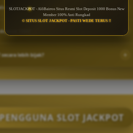
gga transaksi menjadi lebih praktis.
iland?
SLOTJACKPOT - AlôBairros Situs Resmi Slot Deposit 1000 Bonus New
Member 100% Anti Rungkad
© SITUS SLOT JACKPOT - PASTI WEDE TERUS !!
 yang stabil, proses permainan yang cepat, serta
i provider populer dengan performa yang optimal.
deposit 1000?
memungkinkan pemain mencoba berbagai permainan
ga cocok bagi pemula maupun pemain yang ingin bermain
secara lebih bijak?
ain, gunakan dana yang memang siap digunakan untuk
 hindari mengejar kerugian agar pengalaman bermain
PENGGUNA SLOT JACKPOT