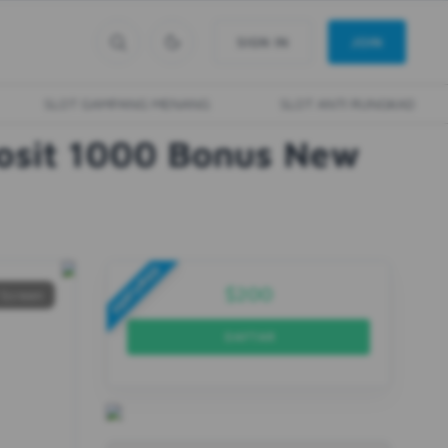
SIGN IN
JOIN
SLOT GAMPANG MENANG
SLOT ANTI RUNGKAD
posit 1000 Bonus New
FEATURED
$
200
DAFTAR