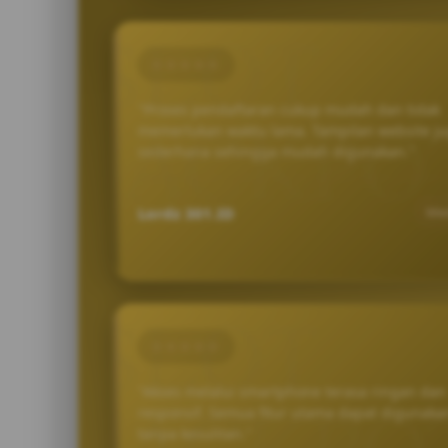
⭐⭐⭐⭐⭐
"Proses pendaftaran cukup mudah dan tidak
memerlukan waktu lama. Tampilan website j
sederhana sehingga mudah digunakan."
Lordz 301.ID
Me
⭐️⭐️⭐️⭐️⭐️
"Akses melalui smartphone terasa ringan dan
responsif. Semua fitur utama dapat digunaka
tanpa kesulitan."