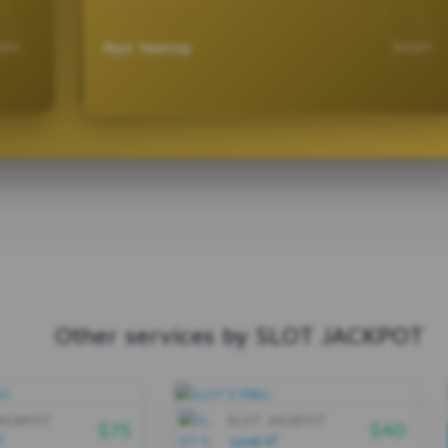
Nyx Yawtzy
ado
Batam
Other services by SLOT JACKPOT
JACKPOT
SLOT JACKPOT
$75
$40
5
5
Level X