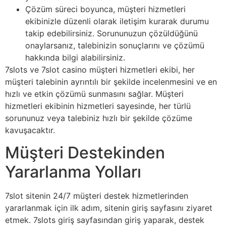
Çözüm süreci boyunca, müşteri hizmetleri
ekibinizle düzenli olarak iletişim kurarak durumu
takip edebilirsiniz. Sorununuzun çözüldüğünü
onaylarsanız, talebinizin sonuçlarını ve çözümü
hakkında bilgi alabilirsiniz.
7slots ve 7slot casino müşteri hizmetleri ekibi, her
müşteri talebinin ayrıntılı bir şekilde incelenmesini ve en
hızlı ve etkin çözümü sunmasını sağlar. Müşteri
hizmetleri ekibinin hizmetleri sayesinde, her türlü
sorununuz veya talebiniz hızlı bir şekilde çözüme
kavuşacaktır.
Müşteri Destekinden
Yararlanma Yolları
7slot sitenin 24/7 müşteri destek hizmetlerinden
yararlanmak için ilk adım, sitenin giriş sayfasını ziyaret
etmek. 7slots giriş sayfasından giriş yaparak, destek