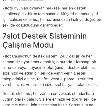
7slots oyunları oynayan herkese, her an destek
alabileceğiniz bir ortam sunarız. Müşteri memnuniyeti
için çalışan ekibimiz, her sorununuzun hızlı ve doğru bir
şekilde çözüldüğünü garanti eder.
7slot Destek Sisteminin
Çalışma Modu
7slot Casino’nun destek sistemi 24/7 çalışır ve her
zaman size yardımcı olmak için burada. Herhangi bir
sorunuz veya ihtiyacınız olduğunda, destek ekibimiz
size hızlı ve etkin bir şekilde yanıt verir. Destek
taleplerinizi online, telefon veya e-posta üzerinden
verebilirsiniz ve her biri size özel bir yanıt alacaksınız.
Destek ekibimiz, her zaman en yüksek standartlara
uygun olarak çalışır. Sizlere en hızlı ve doğru şekilde
yardımcı olmak için her zaman hazır. Sorunuzun ne