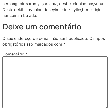
herhangi bir sorun yaşarsanız, destek ekibine başvurun.
Destek ekibi, oyunları deneyimlerinizi iyileştirmek için
her zaman burada.
Deixe um comentário
O seu endereço de e-mail não será publicado.
Campos
obrigatórios são marcados com
*
Comentário
*