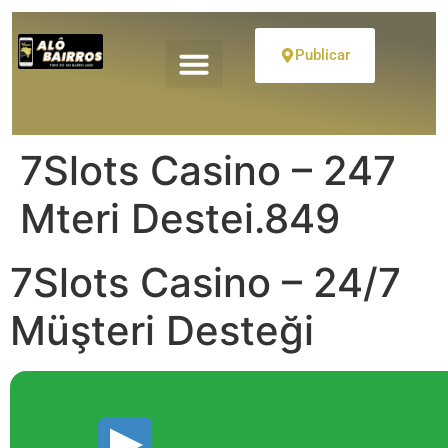
Publicar
7Slots Casino – 247
Mteri Destei.849
7Slots Casino – 24/7
Müşteri Desteği