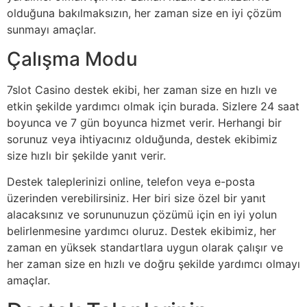
olduğuna bakılmaksızın, her zaman size en iyi çözüm
sunmayı amaçlar.
Çalışma Modu
7slot Casino destek ekibi, her zaman size en hızlı ve
etkin şekilde yardımcı olmak için burada. Sizlere 24 saat
boyunca ve 7 gün boyunca hizmet verir. Herhangi bir
sorunuz veya ihtiyacınız olduğunda, destek ekibimiz
size hızlı bir şekilde yanıt verir.
Destek taleplerinizi online, telefon veya e-posta
üzerinden verebilirsiniz. Her biri size özel bir yanıt
alacaksınız ve sorununuzun çözümü için en iyi yolun
belirlenmesine yardımcı oluruz. Destek ekibimiz, her
zaman en yüksek standartlara uygun olarak çalışır ve
her zaman size en hızlı ve doğru şekilde yardımcı olmayı
amaçlar.