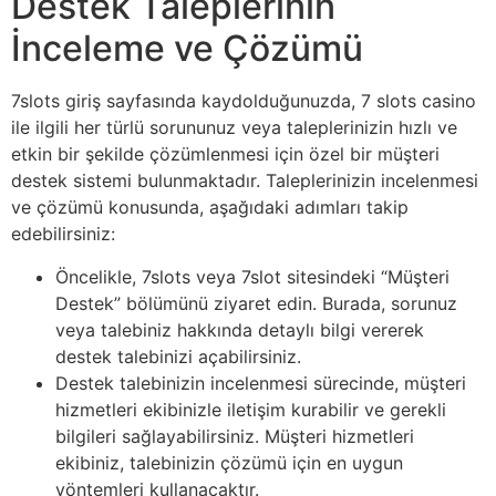
Destek Taleplerinin
İnceleme ve Çözümü
7slots giriş sayfasında kaydolduğunuzda, 7 slots casino
ile ilgili her türlü sorununuz veya taleplerinizin hızlı ve
etkin bir şekilde çözümlenmesi için özel bir müşteri
destek sistemi bulunmaktadır. Taleplerinizin incelenmesi
ve çözümü konusunda, aşağıdaki adımları takip
edebilirsiniz:
Öncelikle, 7slots veya 7slot sitesindeki “Müşteri
Destek” bölümünü ziyaret edin. Burada, sorunuz
veya talebiniz hakkında detaylı bilgi vererek
destek talebinizi açabilirsiniz.
Destek talebinizin incelenmesi sürecinde, müşteri
hizmetleri ekibinizle iletişim kurabilir ve gerekli
bilgileri sağlayabilirsiniz. Müşteri hizmetleri
ekibiniz, talebinizin çözümü için en uygun
yöntemleri kullanacaktır.