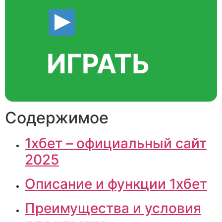
ИГРАТЬ
Содержимое
1хбет – официальный сайт
2025
Описание и функции 1хбет
Преимущества и условия