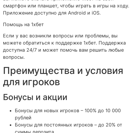
смартфон или планшет, чтобы играть в игры на ходу.
Приложение доступно для Android и iOS.
Помощь на 1хбет
Если у вас возникли вопросы или проблемы, вы
можете обратиться к поддержке 1хбет. Поддержка
доступна 24/7 и может помочь вам решить любые
вопросы.
Преимущества и условия
для игроков
Бонусы и акции
Бонусы для новых игроков – 100% до 10 000
рублей
Бонусы для постоянных игроков – до 20% от
суммы депозита