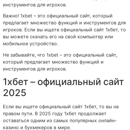
инструментов для игроков.
Важно! 1xbet – это официальный сайт, который
предлагает множество функций и инструментов для
игроков. Если вы ищете официальный сайт 1хбет, то
вы можете скачать его на свой компьютер или
мобильное устройство.
Не забывайте, что 1xbet – это официальный сайт,
который предлагает множество функций и
инструментов для игроков.
1хбет – официальный сайт
2025
Если вы ищете официальный сайт 1хбет, то вы на
правом пути. В 2025 году 1хбет продолжает
оставаться одним из самых популярных онлайн-
казино и букмекеров в мире.