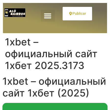
Publicar
1xbet –
официальный сайт
1хбет 2025.3173
1xbet – официальный
сайт 1хбет (2025)