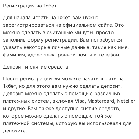
Регистрация на 1хбет
Для начала играть на 1хбет вам нужно
зарегистрироваться на официальном сайте. Это
можно сделать в считанные минуты, просто
заполнив форму регистрации. Вам потребуется
указать некоторые личные данные, такие как имя,
фамилия, адрес электронной почты и телефон.
Депозит и снятие средств
После регистрации вы можете начать играть на
1хбет, но для этого вам нужно сделать депозит.
Депозит можно сделать с помощью различных
платежных систем, включая Visa, Mastercard, Neteller
и другие. Вам также доступно снятие средств,
которое можно сделать с помощью той же
платежной системы, которую вы использовали для
депозита.