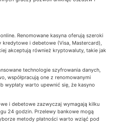
online. Renomowane kasyna oferują szeroki
y kredytowe i debetowe (Visa, Mastercard),
iej akceptują również kryptowaluty, takie jak
wansowane technologie szyfrowania danych,
owo, współpracują one z renomowanymi
b wypłaty warto upewnić się, że kasyno
towe i debetowe zazwyczaj wymagają kilku
 ciągu 24 godzin. Przelewy bankowe mogą
 wyborze metody płatności warto wziąć pod