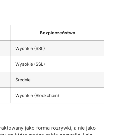
Bezpieczeństwo
Wysokie (SSL)
Wysokie (SSL)
Średnie
Wysokie (Blockchain)
aktowany jako forma rozrywki, a nie jako
oty, na którą można sobie pozwolić, i nie