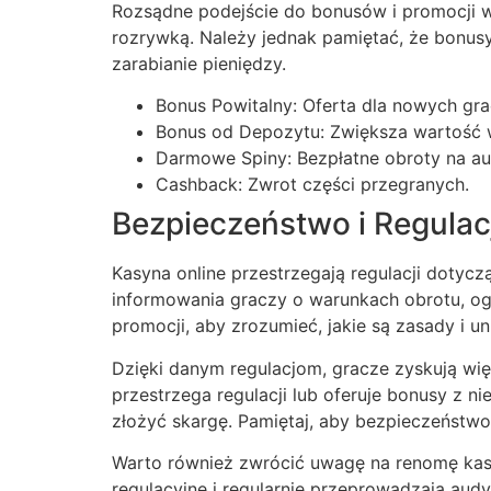
Rozsądne podejście do bonusów i promocji w
rozrywką. Należy jednak pamiętać, że bonusy
zarabianie pieniędzy.
Bonus Powitalny: Oferta dla nowych grac
Bonus od Depozytu: Zwiększa wartość 
Darmowe Spiny: Bezpłatne obroty na a
Cashback: Zwrot części przegranych.
Bezpieczeństwo i Regula
Kasyna online przestrzegają regulacji dotyc
informowania graczy o warunkach obrotu, og
promocji, aby zrozumieć, jakie są zasady i u
Dzięki danym regulacjom, gracze zyskują wię
przestrzega regulacji lub oferuje bonusy z 
złożyć skargę. Pamiętaj, aby bezpieczeństwo
Warto również zwrócić uwagę na renomę kasy
regulacyjne i regularnie przeprowadzają audy