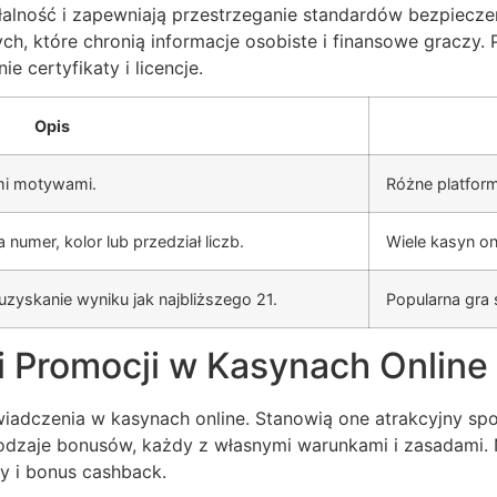
iałalność i zapewniają przestrzeganie standardów bezpiecz
, które chronią informacje osobiste i finansowe graczy. 
 certyfikaty i licencje.
Opis
ymi motywami.
Różne platform
 numer, kolor lub przedział liczb.
Wiele kasyn onl
 uzyskanie wyniku jak najbliższego 21.
Popularna gra 
 Promocji w Kasynach Online
wiadczenia w kasynach online. Stanowią one atrakcyjny sp
e rodzaje bonusów, każdy z własnymi warunkami i zasadami.
y i bonus cashback.