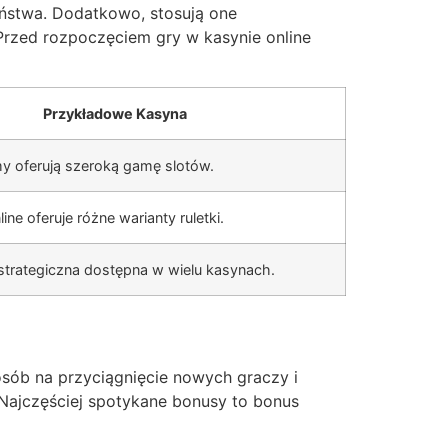
eństwa. Dodatkowo, stosują one
Przed rozpoczęciem gry w kasynie online
Przykładowe Kasyna
y oferują szeroką gamę slotów.
ine oferuje różne warianty ruletki.
strategiczna dostępna w wielu kasynach.
osób na przyciągnięcie nowych graczy i
 Najczęściej spotykane bonusy to bonus