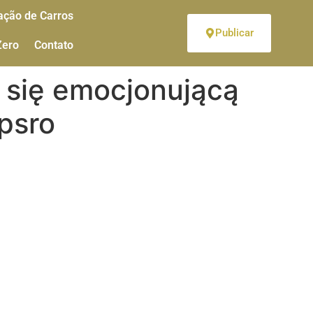
ação de Carros
Publicar
Zero
Contato
 się emocjonującą
psro