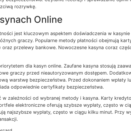
czciwą rozrywkę.
synach Online
ności jest kluczowym aspektem doświadczenia w kasynie 
 różnych graczy. Popularne metody płatności obejmują kart
yPal) oraz przelewy bankowe. Nowoczesne kasyna coraz częśc
priorytetem dla kasyn online. Zaufane kasyna stosują zaa
nansowe graczy przed nieautoryzowanym dostępem. Dodatk
kową warstwę bezpieczeństwa. Przed dokonaniem wpłaty lu
osiada odpowiednie certyfikaty bezpieczeństwa.
ić w zależności od wybranej metody i kasyna. Karty kredy
Portfele elektroniczne oferują szybsze wypłaty, często w
rują najszybsze wypłaty, często w ciągu kilku minut. Przy
nsakcji.
ercard