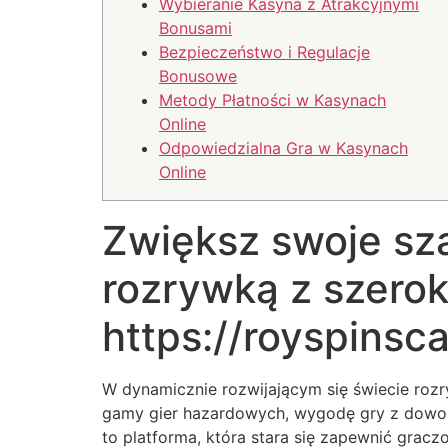
Wybieranie Kasyna z Atrakcyjnymi
Bonusami
Bezpieczeństwo i Regulacje
Bonusowe
Metody Płatności w Kasynach
Online
Odpowiedzialna Gra w Kasynach
Online
Zwiększ swoje sza
rozrywką z szero
https://royspinsca
W dynamicznie rozwijającym się świecie rozry
gamy gier hazardowych, wygodę gry z dowoln
to platforma, która stara się zapewnić grac