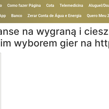
o
Como fazer Página
Cota
Telemedicina
Aluguel/Do
 App
Banco
Zerar Conta de Água e Energia
Quero Meu 
nse na wygraną i ciesz
im wyborem gier na htt