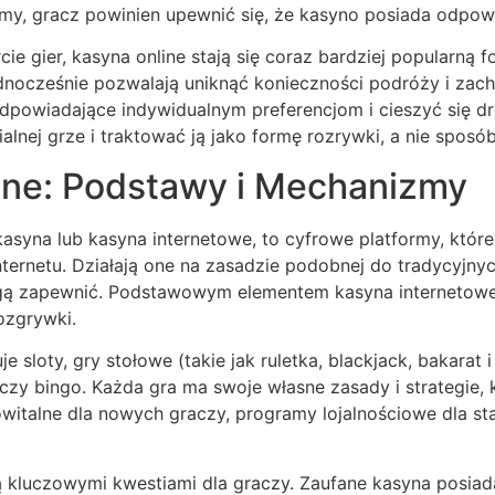
y, gracz powinien upewnić się, że kasyno posiada odpowied
rcie gier, kasyna online stają się coraz bardziej popularną
dnocześnie pozwalają uniknąć konieczności podróży i za
powiadające indywidualnym preferencjom i cieszyć się dre
lnej grze i traktować ją jako formę rozrywki, a nie sposób
ine: Podstawy i Mechanizmy
 kasyna lub kasyna internetowe, to cyfrowe platformy, któ
ernetu. Działają one na zasadzie podobnej do tradycyjnyc
ogą zapewnić. Podstawowym elementem kasyna internetowe
ozgrywki.
e sloty, gry stołowe (takie jak ruletka, blackjack, bakarat
o czy bingo. Każda gra ma swoje własne zasady i strategie
witalne dla nowych graczy, programy lojalnościowe dla sta
ą kluczowymi kwestiami dla graczy. Zaufane kasyna posia