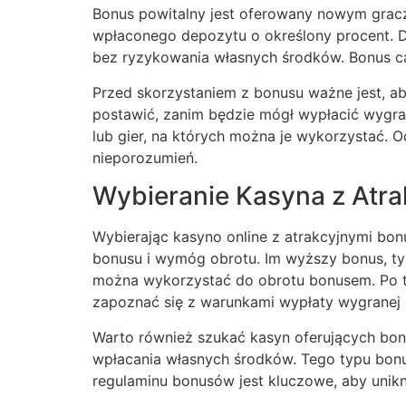
Bonus powitalny jest oferowany nowym grac
wpłaconego depozytu o określony procent. 
bez ryzykowania własnych środków. Bonus c
Przed skorzystaniem z bonusu ważne jest, ab
postawić, zanim będzie mógł wypłacić wygr
lub gier, na których można je wykorzystać.
nieporozumień.
Wybieranie Kasyna z Atr
Wybierając kasyno online z atrakcyjnymi bo
bonusu i wymóg obrotu. Im wyższy bonus, tym 
można wykorzystać do obrotu bonusem. Po tr
zapoznać się z warunkami wypłaty wygranej 
Warto również szukać kasyn oferujących bon
wpłacania własnych środków. Tego typu bonus
regulaminu bonusów jest kluczowe, aby unik