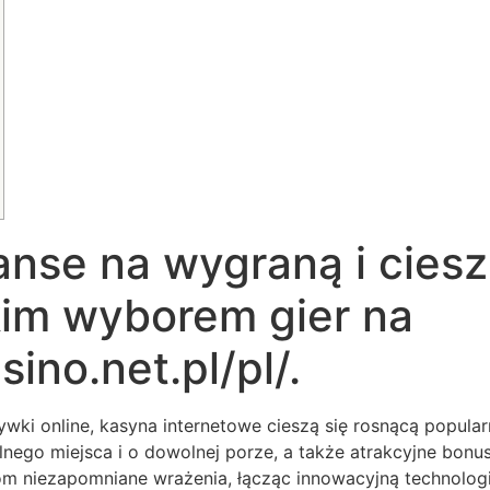
nse na wygraną i ciesz
kim wyborem gier na
sino.net.pl/pl/.
wki online, kasyna internetowe cieszą się rosnącą popular
ego miejsca i o dowolnej porze, a także atrakcyjne bonu
zom niezapomniane wrażenia, łącząc innowacyjną technolo