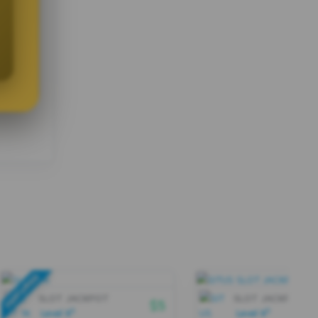
FEATURED
SLOT JACKPOT
SLOT JACKPOT
$5
5
5
Level X
Level X