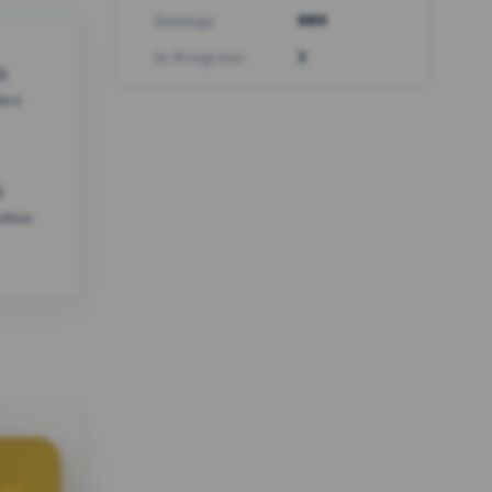
889
Ratings
2
In Progress
S
ers
S
ollow
LOT