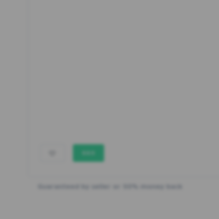
889
Guaranteed by seller or 50% money back