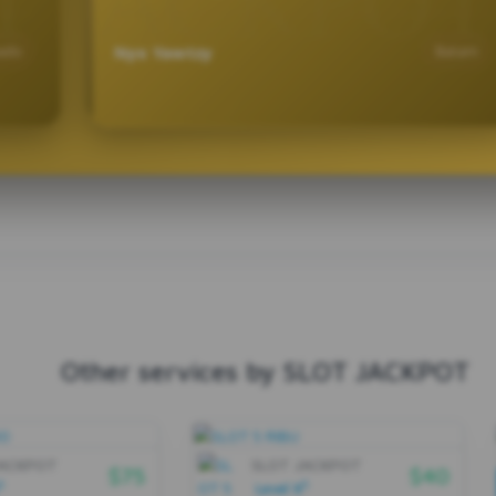
Nyx Yawtzy
ado
Batam
Other services by SLOT JACKPOT
JACKPOT
SLOT JACKPOT
$75
$40
5
5
Level X