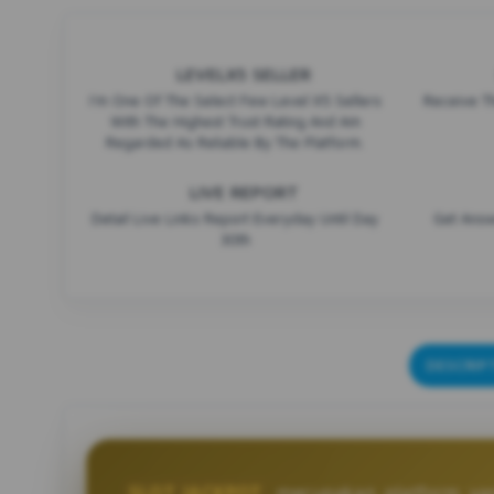
LEVELX5 SELLER
I'm One Of The Select Few Level X5 Sellers
Receive Th
With The Highest Trust Rating And Am
Regarded As Reliable By The Platform.
LIVE REPORT
Detail Live Links Report Everyday Until Day
Get Answ
30th
DESCRIP
SLOT JACKPOT
merupakan platform yan