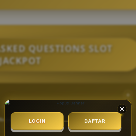
SKED QUESTIONS SLOT
JACKPOT
 yang membahas situs slot deposit 1000 dan Slot88 resmi
ikenal menawarkan berbagai pilihan permainan dari
agai metode deposit?
LOGIN
DAFTAR
endukung transfer bank, e-wallet, QRIS, dan beberapa