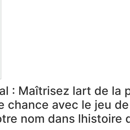
al : Maîtrisez lart de la
re chance avec le jeu d
tre nom dans lhistoire d