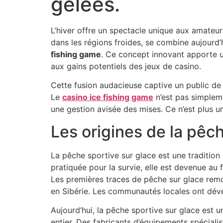
gelées.
L’hiver offre un spectacle unique aux amateurs
dans les régions froides, se combine aujourd’
fishing game
. Ce concept innovant apporte un
aux gains potentiels des jeux de casino.
Cette fusion audacieuse captive un public de 
Le
casino ice fishing game
n’est pas simpleme
une gestion avisée des mises. Ce n’est plus un
Les origines de la pêc
La pêche sportive sur glace est une tradition
pratiquée pour la survie, elle est devenue au 
Les premières traces de pêche sur glace remo
en Sibérie. Les communautés locales ont dével
Aujourd’hui, la pêche sportive sur glace est 
entier. Des fabricants d’équipements spéciali