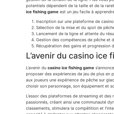
potentiels dépendent de la taille et de la ra
ice fishing game
est un jeu facile à apprendre
Inscription sur une plateforme de casino 
Sélection de la mise et du spot de pêche
Lancement de la ligne et attente du résul
Gestion des compétences de pêche et d
Récupération des gains et progression da
L’avenir du casino ice 
L’avenir du
casino ice fishing game
s’annonce
proposer des expériences de jeu de plus en plus
aux joueurs une expérience de pêche sur glace
choisir son personnage, son équipement et so
L’essor des plateformes de streaming et des r
passionnés, créant ainsi une communauté dyna
classements, stimulera la compétition et l’inte