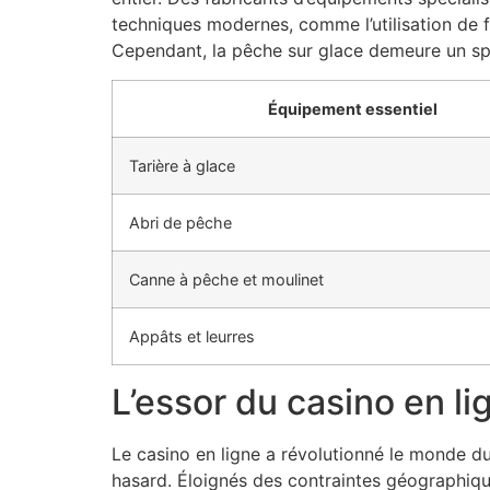
techniques modernes, comme l’utilisation de f
Cependant, la pêche sur glace demeure un spor
Équipement essentiel
Tarière à glace
Abri de pêche
Canne à pêche et moulinet
Appâts et leurres
L’essor du casino en li
Le casino en ligne a révolutionné le monde du
hasard. Éloignés des contraintes géographique