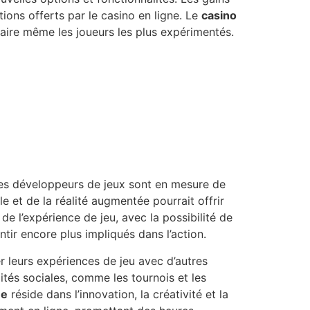
ions offerts par le casino en ligne. Le
casino
sfaire même les joueurs les plus expérimentés.
les développeurs de jeux sont en mesure de
le et de la réalité augmentée pourrait offrir
e l’expérience de jeu, avec la possibilité de
ir encore plus impliqués dans l’action.
r leurs expériences de jeu avec d’autres
tés sociales, comme les tournois et les
me
réside dans l’innovation, la créativité et la