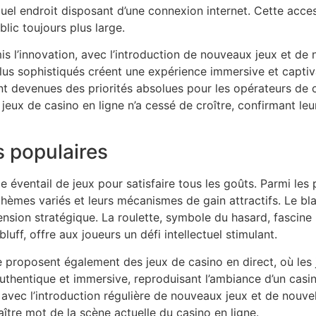
el endroit disposant d’une connexion internet. Cette accessi
blic toujours plus large.
 l’innovation, avec l’introduction de nouveaux jeux et de n
lus sophistiqués créent une expérience immersive et captiva
nt devenues des priorités absolues pour les opérateurs de 
 jeux de casino en ligne n’a cessé de croître, confirmant leu
s populaires
e éventail de jeux pour satisfaire tous les goûts. Parmi les
thèmes variés et leurs mécanismes de gain attractifs. Le bl
ension stratégique. La roulette, symbole du hasard, fascine 
uff, offre aux joueurs un défi intellectuel stimulant.
ne proposent également des jeux de casino en direct, où les
uthentique et immersive, reproduisant l’ambiance d’un casino
 avec l’introduction régulière de nouveaux jeux et de nouvel
aître mot de la scène actuelle du casino en ligne.