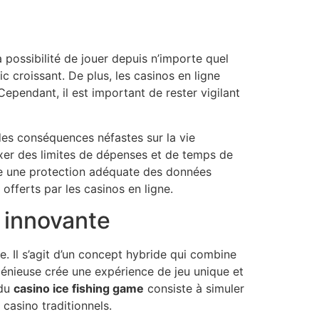
 possibilité de jouer depuis n’importe quel
ic croissant. De plus, les casinos en ligne
ependant, il est important de rester vigilant
des conséquences néfastes sur la vie
fixer des limites de dépenses et de temps de
ffre une protection adéquate des données
offerts par les casinos en ligne.
n innovante
. Il s’agit d’un concept hybride qui combine
ngénieuse crée une expérience de jeu unique et
 du
casino ice fishing game
consiste à simuler
casino traditionnels.