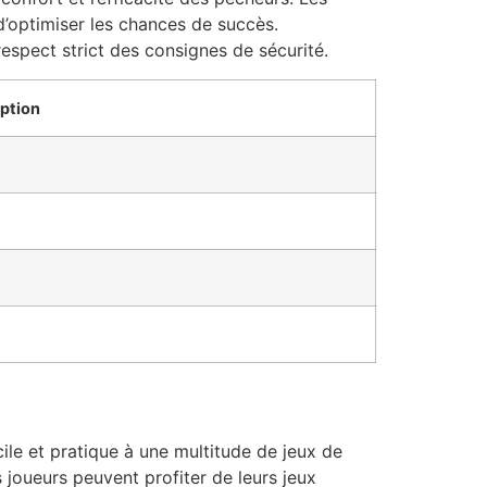
d’optimiser les chances de succès.
espect strict des consignes de sécurité.
ption
ile et pratique à une multitude de jeux de
 joueurs peuvent profiter de leurs jeux