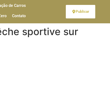
ação de Carros
Publicar
Zero
Contato
pêche sportive sur