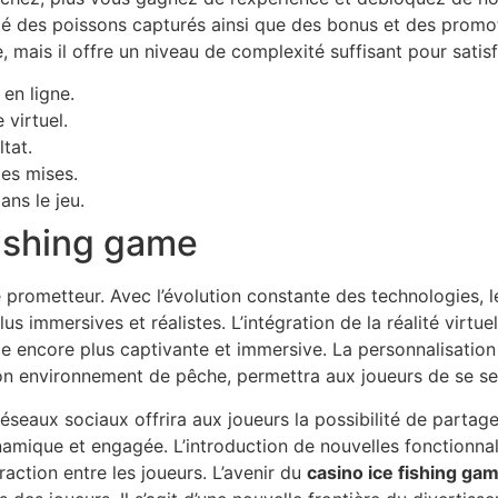
reté des poissons capturés ainsi que des bonus et des promot
, mais il offre un niveau de complexité suffisant pour sati
en ligne.
 virtuel.
tat.
es mises.
ns le jeu.
fishing game
 prometteur. Avec l’évolution constante des technologies, 
 immersives et réalistes. L’intégration de la réalité virtuel
 encore plus captivante et immersive. La personnalisation d
n environnement de pêche, permettra aux joueurs de se sent
éseaux sociaux offrira aux joueurs la possibilité de partage
mique et engagée. L’introduction de nouvelles fonctionnali
raction entre les joueurs. L’avenir du
casino ice fishing ga