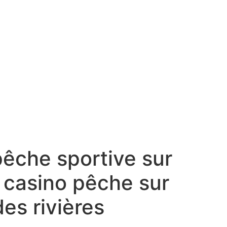
 pêche sportive sur
e casino pêche sur
es rivières