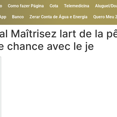
o
Como fazer Página
Cota
Telemedicina
Aluguel/Do
 App
Banco
Zerar Conta de Água e Energia
Quero Meu 
ial Maîtrisez lart de la 
e chance avec le je