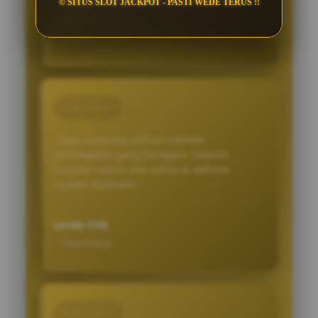
© SITUS SLOT JACKPOT - PASTI WEDE TERUS !!
Lordz 301.ID
Medan
⭐️⭐️⭐️⭐️⭐️
"Saya menyukai pilihan metode
pembayaran yang beragam. Deposit
berjalan lancar dan menu di website
mudah dipahami."
Lordz CVE
Palembang
⭐️⭐️⭐️⭐️⭐️