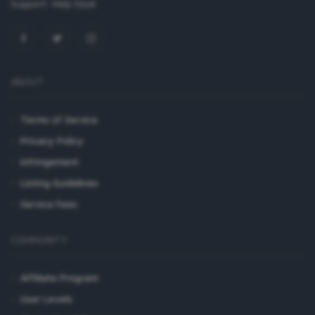
Support:
Help Desk
ABOUT
Terms of Service
Privacy Policy
Infringement
Listing Guidelines
Service Fees
COMMUNITY
Affiliate Program
User Levels