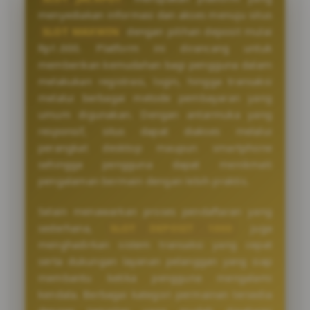
menyediakan informasi dan akses menuju situs
SLOT MAXWIN
dengan pilihan deposit mulai
Rp1.000. Platform ini dirancang untuk
memberikan kemudahan bagi pengguna dalam
melakukan registrasi, login, hingga transaksi
melalui berbagai metode pembayaran yang
umum digunakan. Dengan antarmuka yang
responsif, situs dapat diakses melalui
perangkat desktop maupun smartphone
sehingga pengguna dapat menikmati
pengalaman bermain dengan lebih praktis.
Selain menawarkan proses pendaftaran yang
sederhana,
SLOT DEPOSIT 1000
juga
menghadirkan sistem transaksi yang cepat
serta dukungan layanan pelanggan yang siap
membantu ketika pengguna mengalami
kendala. Berbagai kategori permainan tersedia