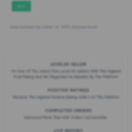
889
Guaranteed by seller or 50% money back
LEVELX5 SELLER
I'm One Of The Select Few Level X5 Sellers With The Highest
Trust Rating And Am Regarded As Reliable By The Platform.
POSITIVE RATINGS
Receive The Highest Positive Rating (20K+) on The Platform
COMPLETED ORDERS
Delivered More Than 60k Orders Successfully.
LIVE REPORT