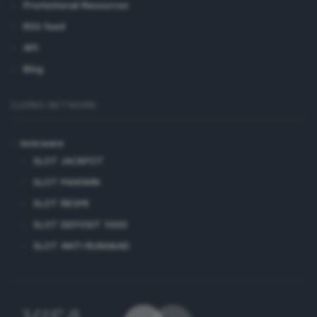
Promotional Resources
RSS feed
API
Blog
CLERKS NETWORK
Ionicware
SLOT JACKPOT
SLOT MAXWIN
SLOT RESMI
SLOT DEPOSIT 1000
SLOT ANTI RUNGKAD