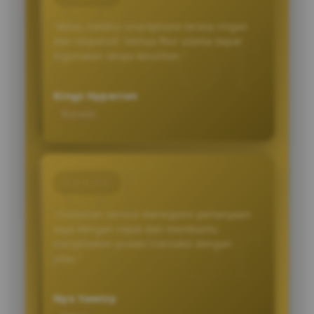
"Akses melalui smartphone terasa ringan
dan responsif. Semua fitur utama dapat
digunakan tanpa kesulitan."
Kingz Hyperion
Manado
⭐️⭐️⭐️⭐️⭐️
"Customer service merespons pertanyaan
saya dengan cepat dan membantu
menjelaskan proses transaksi dengan
jelas."
Nyx Yawtzy