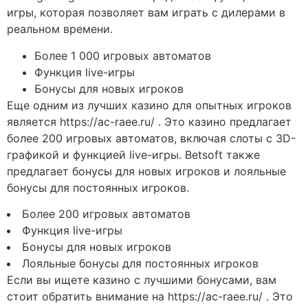
игры, которая позволяет вам играть с дилерами в
реальном времени.
Более 1 000 игровых автоматов
Функция live-игры
Бонусы для новых игроков
Еще одним из лучших казино для опытных игроков
является https://ac-raee.ru/ . Это казино предлагает
более 200 игровых автоматов, включая слоты с 3D-
графикой и функцией live-игры. Betsoft также
предлагает бонусы для новых игроков и лояльные
бонусы для постоянных игроков.
Более 200 игровых автоматов
Функция live-игры
Бонусы для новых игроков
Лояльные бонусы для постоянных игроков
Если вы ищете казино с лучшими бонусами, вам
стоит обратить внимание на https://ac-raee.ru/ . Это