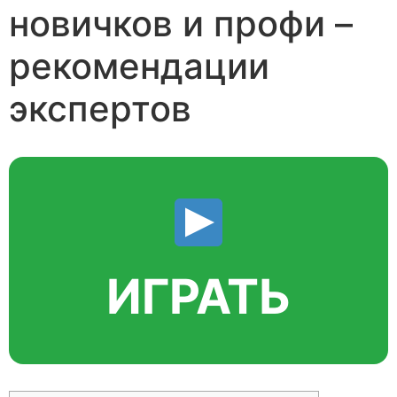
новичков и профи –
рекомендации
экспертов
ИГРАТЬ