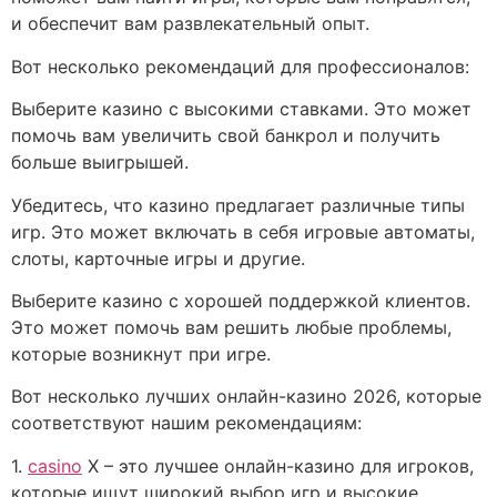
и обеспечит вам развлекательный опыт.
Вот несколько рекомендаций для профессионалов:
Выберите казино с высокими ставками. Это может
помочь вам увеличить свой банкрол и получить
больше выигрышей.
Убедитесь, что казино предлагает различные типы
игр. Это может включать в себя игровые автоматы,
слоты, карточные игры и другие.
Выберите казино с хорошей поддержкой клиентов.
Это может помочь вам решить любые проблемы,
которые возникнут при игре.
Вот несколько лучших онлайн-казино 2026, которые
соответствуют нашим рекомендациям:
1.
casino
X – это лучшее онлайн-казино для игроков,
которые ищут широкий выбор игр и высокие