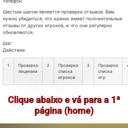
телефон.
Шестым шагом является проверка отзывов. Вам
нужно убедиться, что казино имеет положительные
отзывы от других игроков, и что они регулярно
обновляются.
Шаг
Действие
1
Проверка
2
Проверка
3
Проверка
лицензии
списка
списка
игроков
игр
Clique abaixo e vá para a 1ª
página (home)