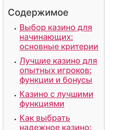
Содержимое
Выбор казино для
начинающих:
основные критерии
Лучшие казино для
опытных игроков:
функции и бонусы
Казино с лучшими
функциями
Как выбрать
надежное казино: