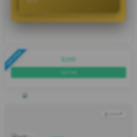
Batam
FEATURED
$
200
DAFTAR
5
Level X