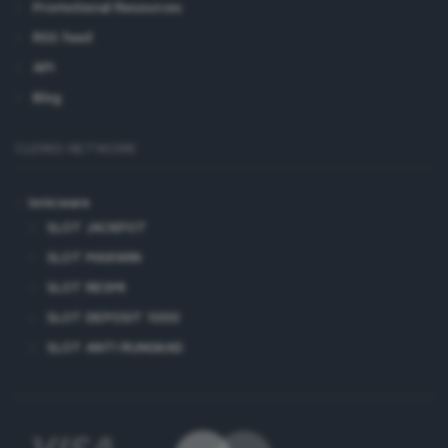
Promotional Resources
RSS feed
API
Blog
CLERKS NETWORK
Ionicware
SLOT JACKPOT
SLOT MAXWIN
SLOT RESMI
SLOT DEPOSIT 1000
SLOT ANTI RUNGKAD