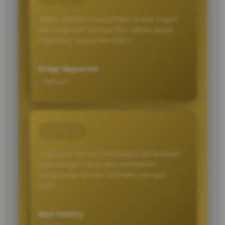
"Akses melalui smartphone terasa ringan
dan responsif. Semua fitur utama dapat
digunakan tanpa kesulitan."
Kingz Hyperion
Manado
⭐️⭐️⭐️⭐️⭐️
"Customer service merespons pertanyaan
saya dengan cepat dan membantu
menjelaskan proses transaksi dengan
jelas."
Nyx Yawtzy