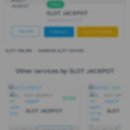
Online
SLOT JACKPOT
Joined Feb 05 2015
FOLLOW
CONTACT
CUSTOM ORDER
SLOT ONLINE
BANDAR SLOT GACOR
Other services by SLOT JACKPOT
SLOT JACKPOT
SLOT JACKP
$100
5
5
Level X
Level X
SLOT JACKPOT
SLOT MA