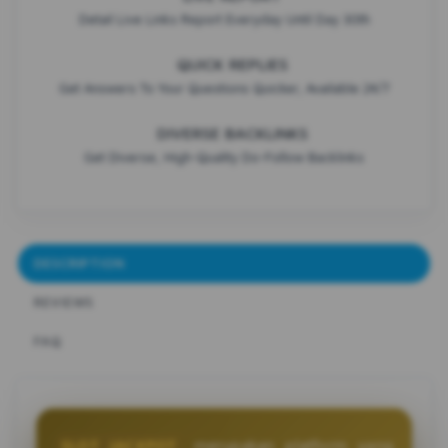
Detail Live Links Report Everyday Until Day 30th
QUICK REPLIES
Get Answers To Your Questions Quicker, Available 24/7
DIVERSE BACKLINKS
Get Diverse, High-Quality Do-Follow Backlinks
DESCRIPTION
REVIEWS
FAQ
SLOT JACKPOT
merupakan platform yang