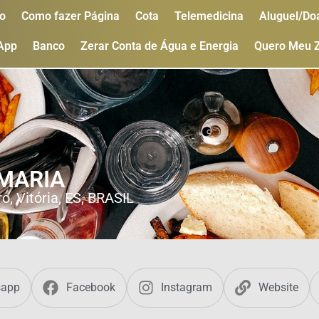
o
Como fazer Página
Cota
Telemedicina
Aluguel/Do
 App
Banco
Zerar Conta de Água e Energia
Quero Meu 
 MARIA
o, Vitória, ES, BRASIL
sapp
Facebook
Instagram
Website