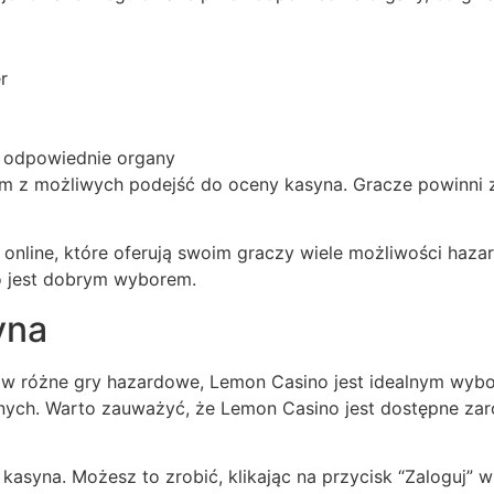
r
z odpowiednie organy
nym z możliwych podejść do oceny kasyna. Gracze powinni 
online, które oferują swoim graczy wiele możliwości hazard
no jest dobrym wyborem.
yna
 w różne gry hazardowe, Lemon Casino jest idealnym wybor
innych. Warto zauważyć, że Lemon Casino jest dostępne za
kasyna. Możesz to zrobić, klikając na przycisk “Zaloguj” 