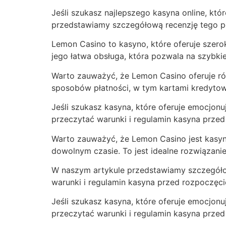
Jeśli szukasz najlepszego kasyna online, kt
przedstawiamy szczegółową recenzję tego p
Lemon Casino to kasyno, które oferuje szeroki
jego łatwa obsługa, która pozwala na szybkie
Warto zauważyć, że Lemon Casino oferuje r
sposobów płatności, w tym kartami kredytow
Jeśli szukasz kasyna, które oferuje emocjon
przeczytać warunki i regulamin kasyna przed
Warto zauważyć, że Lemon Casino jest kasyn
dowolnym czasie. To jest idealne rozwiązani
W naszym artykule przedstawiamy szczegóło
warunki i regulamin kasyna przed rozpoczęci
Jeśli szukasz kasyna, które oferuje emocjon
przeczytać warunki i regulamin kasyna przed