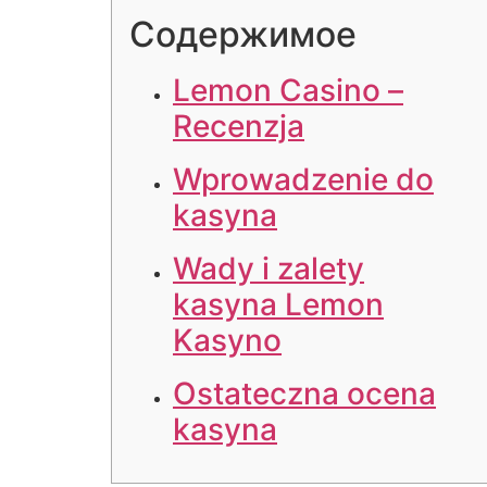
Содержимое
Lemon Casino –
Recenzja
Wprowadzenie do
kasyna
Wady i zalety
kasyna Lemon
Kasyno
Ostateczna ocena
kasyna