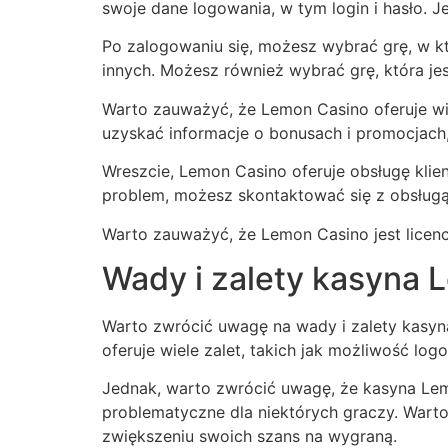
swoje dane logowania, w tym login i hasło. Jeś
Po zalogowaniu się, możesz wybrać grę, w któ
innych. Możesz również wybrać grę, która je
Warto zauważyć, że Lemon Casino oferuje w
uzyskać informacje o bonusach i promocjach, 
Wreszcie, Lemon Casino oferuje obsługę klienta
problem, możesz skontaktować się z obsługą
Warto zauważyć, że Lemon Casino jest licenc
Wady i zalety kasyna
Warto zwrócić uwagę na wady i zalety kasy
oferuje wiele zalet, takich jak możliwość l
Jednak, warto zwrócić uwagę, że kasyna Lem
problematyczne dla niektórych graczy. Wart
zwiększeniu swoich szans na wygraną.