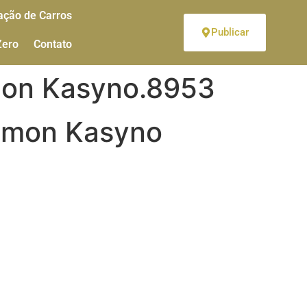
ação de Carros
Publicar
Zero
Contato
mon Kasyno.8953
Lemon Kasyno