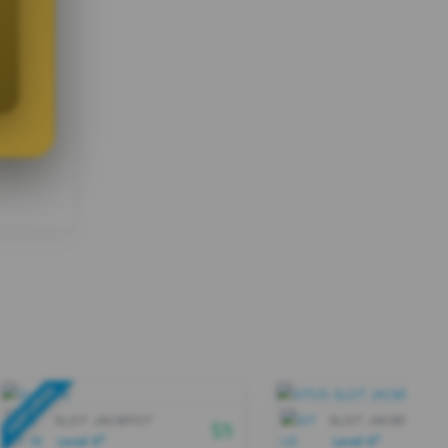
FEATURED
SLOT JACKPOT
SLOT JACKPOT
$5
5
5
Level X
Level X