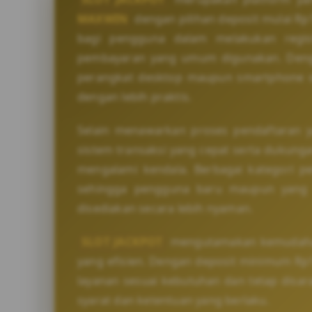
MAXWIN
dengan pilihan deposit mulai R
bagi pengguna dalam melakukan registr
pembayaran yang umum digunakan. Dengan
perangkat desktop maupun smartphone 
dengan lebih praktis.
Selain menawarkan proses pendaftaran 
sistem transaksi yang cepat serta dukun
mengalami kendala. Berbagai kategori p
sehingga pengguna baru maupun yang su
disediakan secara lebih nyaman.
SLOT JACKPOT
mengutamakan kemudahan a
yang efisien. Dengan deposit minimum Rp
layanan sesuai kebutuhan dan tetap dis
syarat dan ketentuan yang berlaku.