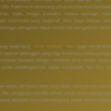
p1.000. Platform ini dirancang untuk memberikan kemuda
asi, login, hingga transaksi melalui berbagai met
 antarmuka yang responsif, situs dapat diakses mela
sehingga pengguna dapat menikmati pengalaman berm
yang sederhana,
SLOT DEPOSIT 1000
juga menghadir
gan layanan pelanggan yang siap membantu ketika pengg
ermainan tersedia dengan tampilan yang mudah dipah
dah berpengalaman dapat menjelajahi fitur-fitur y
kses, performa situs yang stabil, serta proses transa
1.000, pengguna memiliki pilihan untuk mulai mengguna
arankan bermain secara bertanggung jawab serta memah