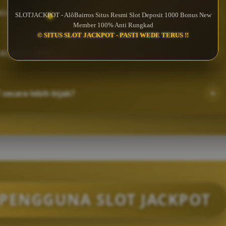
gga transaksi menjadi lebih praktis.
iland?
SLOTJACKPOT - AlôBairros Situs Resmi Slot Deposit 1000 Bonus New
Member 100% Anti Rungkad
© SITUS SLOT JACKPOT - PASTI WEDE TERUS !!
 yang stabil, proses permainan yang cepat, serta
i provider populer dengan performa yang optimal.
deposit 1000?
memungkinkan pemain mencoba berbagai permainan
ga cocok bagi pemula maupun pemain yang ingin bermain
secara lebih bijak?
ain, gunakan dana yang memang siap digunakan untuk
 hindari mengejar kerugian agar pengalaman bermain
PENGGUNA SLOT JACKPOT