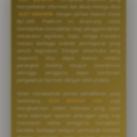
menyediakan informasi dan akses menuju situs
SLOT MAXWIN
dengan pilihan deposit mulai
Rp1.000. Platform ini dirancang untuk
memberikan kemudahan bagi pengguna dalam
melakukan registrasi, login, hingga transaksi
melalui berbagai metode pembayaran yang
umum digunakan. Dengan antarmuka yang
responsif, situs dapat diakses melalui
perangkat desktop maupun smartphone
sehingga pengguna dapat menikmati
pengalaman bermain dengan lebih praktis.
Selain menawarkan proses pendaftaran yang
sederhana,
SLOT DEPOSIT 1000
juga
menghadirkan sistem transaksi yang cepat
serta dukungan layanan pelanggan yang siap
membantu ketika pengguna mengalami
kendala. Berbagai kategori permainan tersedia