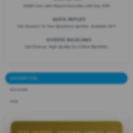
Detail Live Links Report Everyday Until Day 30th
QUICK REPLIES
Get Answers To Your Questions Quicker, Available 24/7
DIVERSE BACKLINKS
Get Diverse, High-Quality Do-Follow Backlinks
DESCRIPTION
REVIEWS
FAQ
SLOT JACKPOT
merupakan platform yang