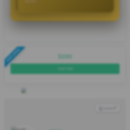
Batam
FEATURED
$
200
DAFTAR
5
Level X