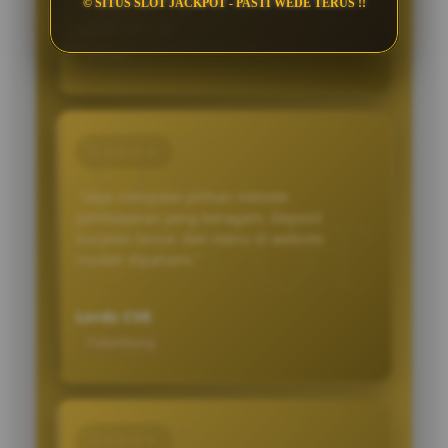
© SITUS SLOT JACKPOT - PASTI WEDE TERUS !!
Lordz 301.ID
Medan
⭐️⭐️⭐️⭐️⭐️
"Saya menyukai pilihan metode
pembayaran yang beragam. Deposit
berjalan lancar dan menu di website
mudah dipahami."
Lordz CVE
Palembang
⭐️⭐️⭐️⭐️⭐️