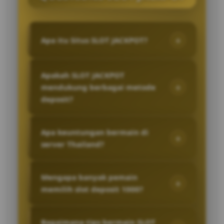
Apa itu Situs SLOT JACKPOT?
SLOT JACKPOT adalah platform informasi
Apakah SLOT JACKPOT
yang membahas situs slot deposit 1000
mendukung berbagai metode
dan Slot88 resmi dengan akses ke server
deposit?
Thailand yang dikenal menawarkan
berbagai pilihan permainan dari provider
Umumnya situs yang direkomendasikan
terpercaya.
Apa keuntungan bermain di
mendukung transfer bank, e-wallet, QRIS,
server Thailand?
dan beberapa metode pembayaran digital
lainnya sehingga transaksi menjadi lebih
Server Thailand dikenal memiliki koneksi
praktis.
Mengapa banyak pemain
yang stabil, proses permainan yang
memilih slot deposit 1000?
cepat, serta menyediakan berbagai
pilihan game dari provider populer
Karena nominal deposit yang rendah
dengan performa yang optimal.
Bagaimana tips bermain SLOT