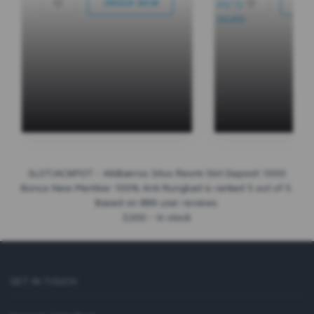
ORDER NOW
ORD
SLOTJACKPOT - AlôBairros Situs Resmi Slot Deposit 1000
Bonus New Member 100% Anti Rungkad
is ranked
5
out of
5
.
Based on
889
user reviews.
$
200
-
In stock
GET IN TOUCH