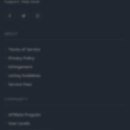
Support:
Help Desk
ABOUT
Terms of Service
Privacy Policy
Infringement
Listing Guidelines
Service Fees
COMMUNITY
Affiliate Program
User Levels