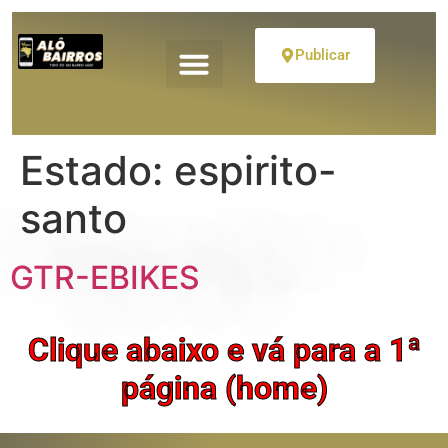
Publicar
Estado:
espirito-
santo
GTR-EBIKES
Clique abaixo e vá para a 1ª
página (home)