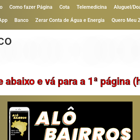
o
Como fazer Página
Cota
Telemedicina
Aluguel/Do
 App
Banco
Zerar Conta de Água e Energia
Quero Meu 
co
e abaixo e vá para a 1ª página 