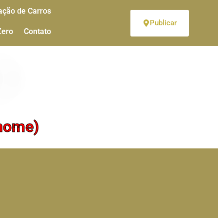
ação de Carros
Publicar
Zero
Contato
(home)