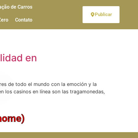
ação de Carros
Publicar
Zero
Contato
lidad en
res de todo el mundo con la emoción y la
n los casinos en línea son las tragamonedas,
(home)