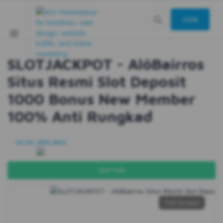
JOIN
SLOTJACKPOT - AlôBairros
Situs Resmi Slot Deposit
1000 Bonus New Member
100% Anti Rungkad
99.9% (889,889)
DAFTAR