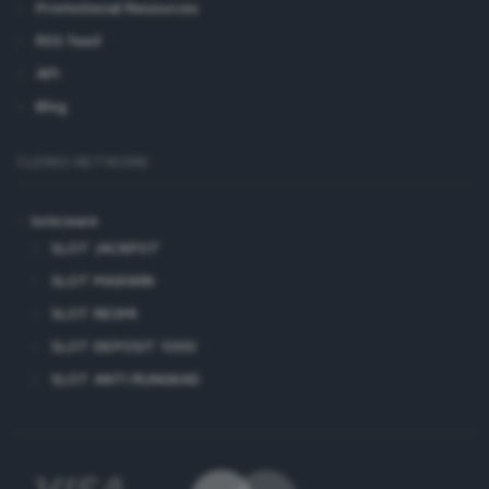
Promotional Resources
RSS feed
API
Blog
CLERKS NETWORK
Ionicware
SLOT JACKPOT
SLOT MAXWIN
SLOT RESMI
SLOT DEPOSIT 1000
SLOT ANTI RUNGKAD