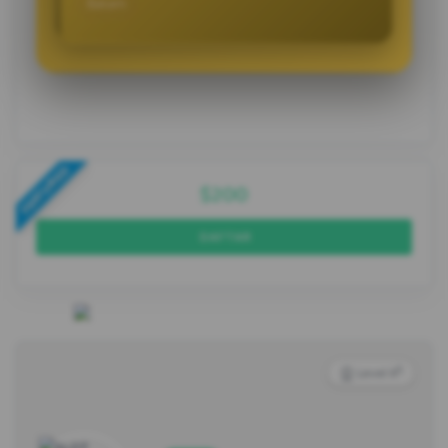
Batam
FEATURED
$
200
DAFTAR
5
Level X