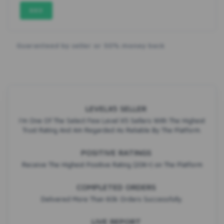
889
Guaranteed by seller or 50% money back
LEVELX5 SELLER
I'm One Of The Select Few Level X5 Sellers With The Highest
Trust Rating And Am Regarded As Reliable By The Platform.
POSITIVE RATINGS
Receive The Highest Positive Rating (20K+) on The Platform
COMPLETED ORDERS
Delivered More Than 60k Orders Successfully.
LIVE REPORT