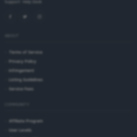
Support:
Help Desk
ABOUT
Terms of Service
Privacy Policy
Infringement
Listing Guidelines
Service Fees
COMMUNITY
Affiliate Program
User Levels