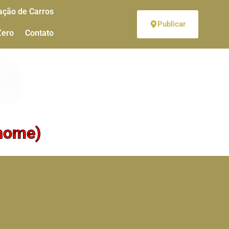
ação de Carros
Publicar
Zero
Contato
(home)