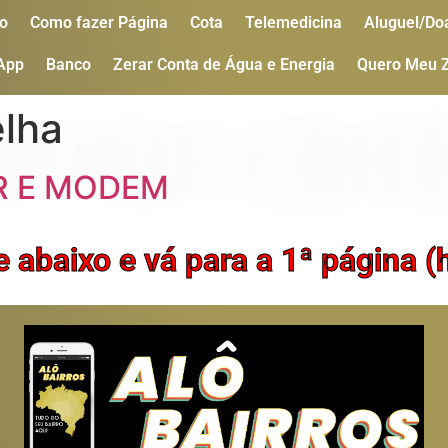
o
Como fazer Página
Cota
Telemedicina
Aluguel/Do
 App
Banco
Zerar Conta de Água e Energia
Quero Meu 
lha
R E MODEM
e abaixo e vá para a 1ª página 