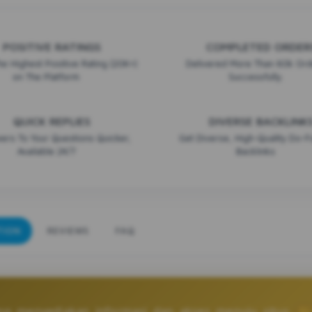
POSITIVE RATINGS
COMPLETED ORDER
e Highest Positive Rating (20K+)
Delivered More Than 60k Ord
on The Platform
Successfully.
QUICK REPLIES
DIVERSE BACKLINK
ers To Your Questions Quicker,
Get Diverse, High-Quality Do-F
Available 24/7
Backlinks
TION
REVIEWS
FAQ
g menyediakan informasi dan akses menuju situs
S