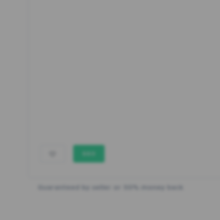
889
Guaranteed by seller or 50% money back