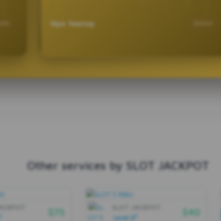
Nyx Yawtzy
ado
Batam
Other services by SLOT JACKPOT
JACKPOT
SLOT JACKPOT
$75
$40
5
5
Level X