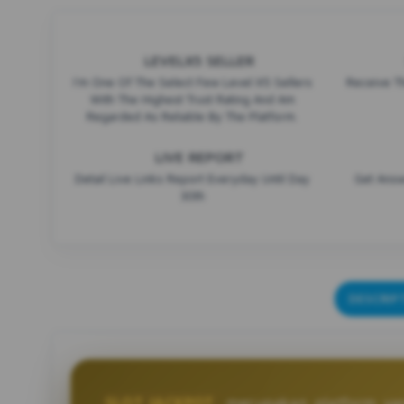
LEVELX5 SELLER
I'm One Of The Select Few Level X5 Sellers
Receive Th
With The Highest Trust Rating And Am
Regarded As Reliable By The Platform.
LIVE REPORT
Detail Live Links Report Everyday Until Day
Get Answ
30th
DESCRIP
SLOT JACKPOT
merupakan platform yan