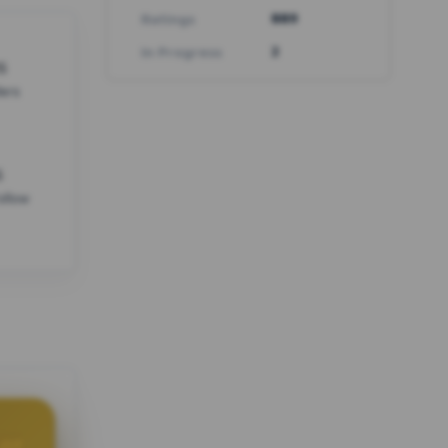
889
Ratings
2
In Progress
S
ers
S
ollow
LOT