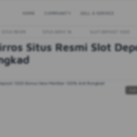
HOME
COMMUNITY
SELL A SERVICE
SITUS RESMI
SITUS DEPO 1K
SLOT DEPOSIT 1000
rros Situs Resmi Slot De
ngkad