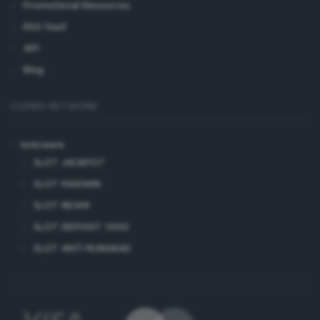
Promotional Resources
RSS feed
API
Blog
CLERKS NETWORK
Ionicware
SLOT JACKPOT
SLOT MAXWIN
SLOT RESMI
SLOT DEPOSIT 1000
SLOT ANTI RUNGKAD