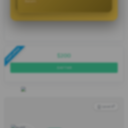
Batam
FEATURED
$
200
DAFTAR
5
Level X