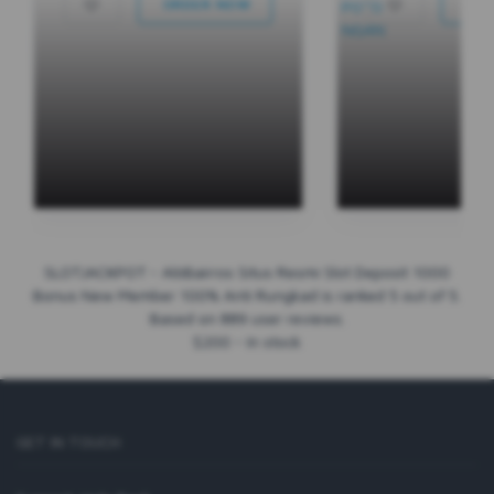
ORDER NOW
ORD
SLOTJACKPOT - AlôBairros Situs Resmi Slot Deposit 1000
Bonus New Member 100% Anti Rungkad
is ranked
5
out of
5
.
Based on
889
user reviews.
$
200
-
In stock
GET IN TOUCH