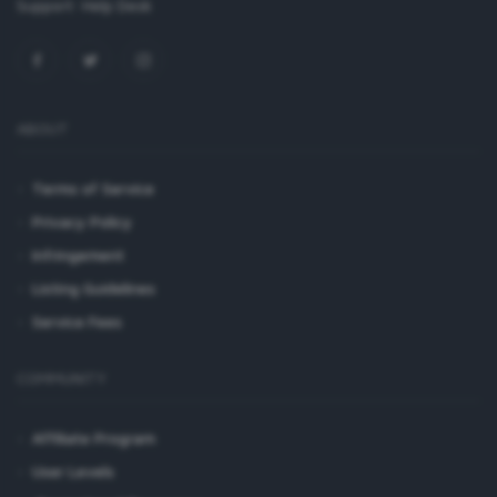
Support:
Help Desk
ABOUT
Terms of Service
Privacy Policy
Infringement
Listing Guidelines
Service Fees
COMMUNITY
Affiliate Program
User Levels