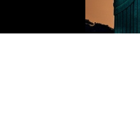
Clique abaixo e vá para a 1ª
página (home)