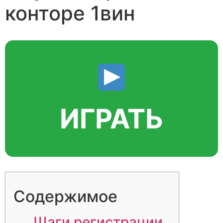
конторе 1вин
ИГРАТЬ
Содержимое
Шаги регистрации