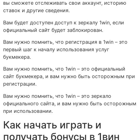
вы сможете отслеживать свои аккаунт, историю
ставок и другие сведения.
Вам будет доступен доступ к зеркалу 1win, если
официальный сайт будет заблокирован.
Вам нужно помнить, что регистрация в 1win – это
первый шаг к началу использования услуг
букмекера.
Вам нужно помнить, что 1win – это официальный
сайт букмекера, и вам нужно быть осторожным при
регистрации.
Вам нужно помнить, что 1win – это зеркало
официального сайта, и вам нужно быть осторожным
при использовании.
Как начать играть и
получать бонусы в 1вин