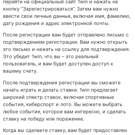
перейти на официальный сайт 1win и нажать на
кнопку “Зарегистрироваться”. Затем вам нужно
ввести свои личные данные, включая имя, фамилию,
дату рождения и адрес электронной почты.
После регистрации вам будет отправлено письмо с
подтверждением регистрации. Вам нужно открыть
это письмо и нажать на ссылку для подтверждения.
Это убедит 1win, что вы – это реальный
пользователь, и вам будет доступен доступ к
вашему счету.
После подтверждения регистрации вы сможете
начать играть и делать ставки. 1win предлагает
широкий спектр ставок, включая спортивные
события, киберспорт и лото. Вы можете выбрать
любое событие, которое вам интересно, и сделать
ставку на победу или поражение.
Когда вы сделаете ставку, вам будет предоставлен