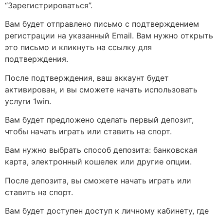
“Зарегистрироваться”.
Вам будет отправлено письмо с подтверждением
регистрации на указанный Email. Вам нужно открыть
это письмо и кликнуть на ссылку для
подтверждения.
После подтверждения, ваш аккаунт будет
активирован, и вы сможете начать использовать
услуги 1win.
Вам будет предложено сделать первый депозит,
чтобы начать играть или ставить на спорт.
Вам нужно выбрать способ депозита: банковская
карта, электронный кошелек или другие опции.
После депозита, вы сможете начать играть или
ставить на спорт.
Вам будет доступен доступ к личному кабинету, где